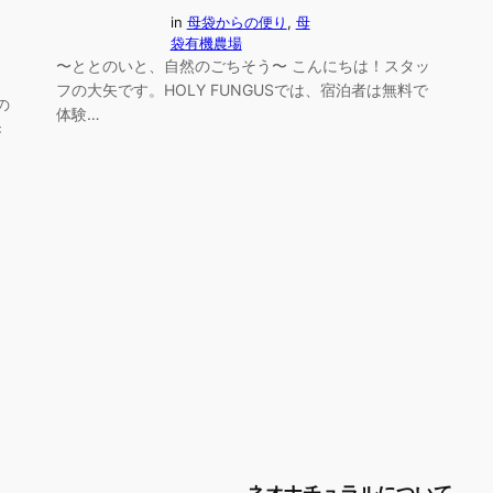
in
母袋からの便り
, 
母
袋有機農場
〜ととのいと、自然のごちそう〜 こんにちは！スタッ
フの大矢です。HOLY FUNGUSでは、宿泊者は無料で
の
体験…
き