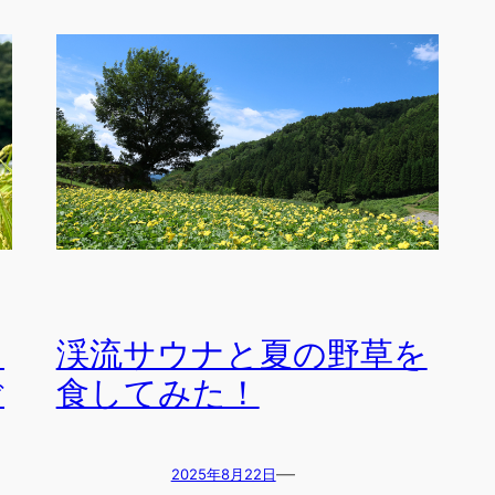
ィ
渓流サウナと夏の野草を
ご
食してみた！
—
2025年8月22日