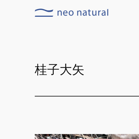
内
容
を
ス
キ
ッ
プ
桂子大矢