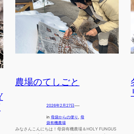
農場のてしごと
Y
N
—
2026年2月27日
in
母袋からの便り
, 
母
袋有機農場
みなさんこんにちは！母袋有機農場＆HOLY FUNGUS