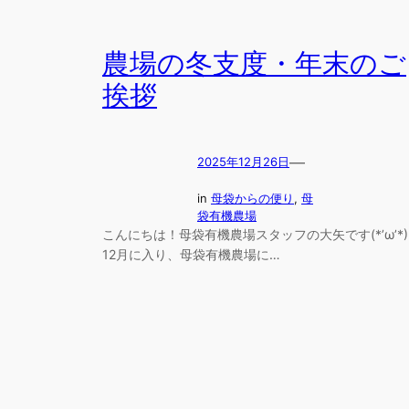
農場の冬支度・年末のご
挨拶
—
2025年12月26日
in
母袋からの便り
, 
母
袋有機農場
こんにちは！母袋有機農場スタッフの大矢です(*’ω’*)
12月に入り、母袋有機農場に…