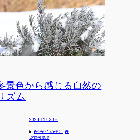
冬景色から感じる自然の
リズム
—
2026年1月30日
in
母袋からの便り
, 
母
袋有機農場