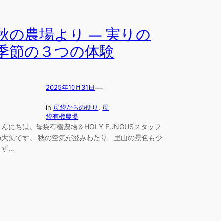
秋の農場より ― 実りの
季節の３つの体験
—
2025年10月31日
in
母袋からの便り
, 
母
袋有機農場
こんにちは。母袋有機農場＆HOLY FUNGUSスタッフ
の大矢です。 秋の空気が澄みわたり、里山の景色も少
しず…