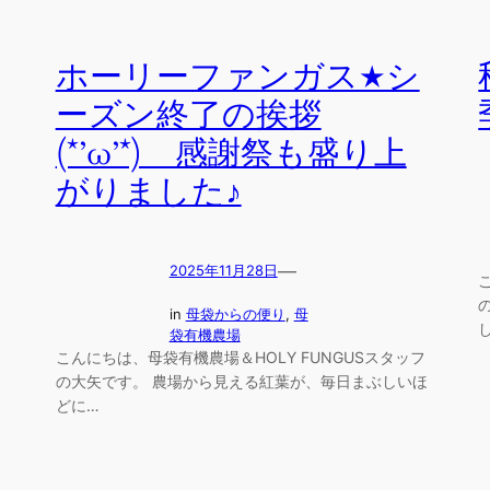
ホーリーファンガス★シ
ーズン終了の挨拶
(*’ω’*) 感謝祭も盛り上
がりました♪
—
2025年11月28日
in
母袋からの便り
, 
母
袋有機農場
こんにちは、母袋有機農場＆HOLY FUNGUSスタッフ
の大矢です。 農場から見える紅葉が、毎日まぶしいほ
どに…