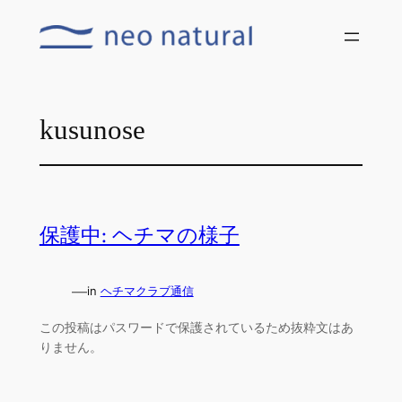
内
容
を
ス
キ
kusunose
ッ
プ
保護中: ヘチマの様子
—
in
ヘチマクラブ通信
この投稿はパスワードで保護されているため抜粋文はあ
りません。