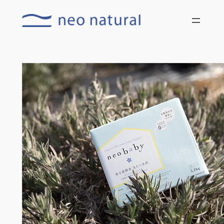
内
容
を
ス
キ
ッ
プ