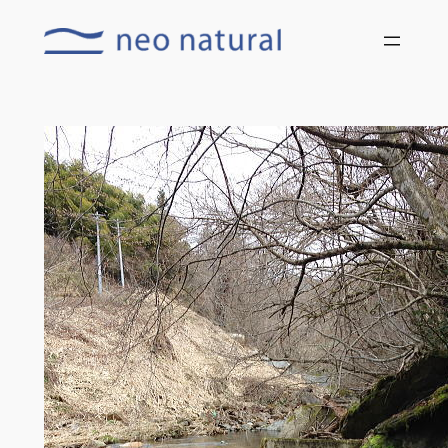
内
容
を
ス
キ
ッ
プ