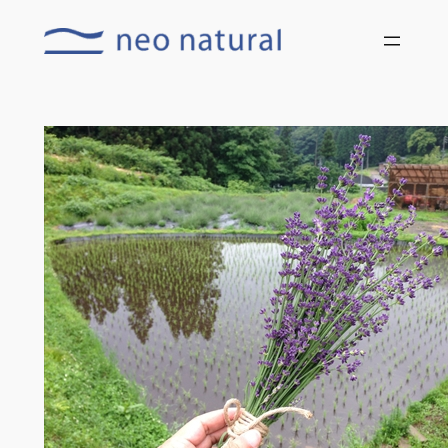
内
容
を
ス
キ
ッ
プ