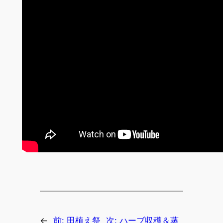
←
前:
田植え祭
次:
ハーブ収穫＆蒸