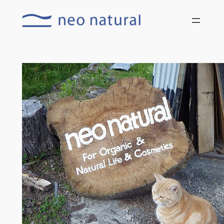
内
容
を
ス
キ
ッ
プ