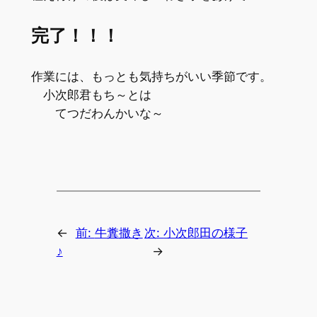
完了！！！
作業には、もっとも気持ちがいい季節です。
小次郎君もち～とは
てつだわんかいな～
←
前:
牛糞撒き
次:
小次郎田の様子
♪
→