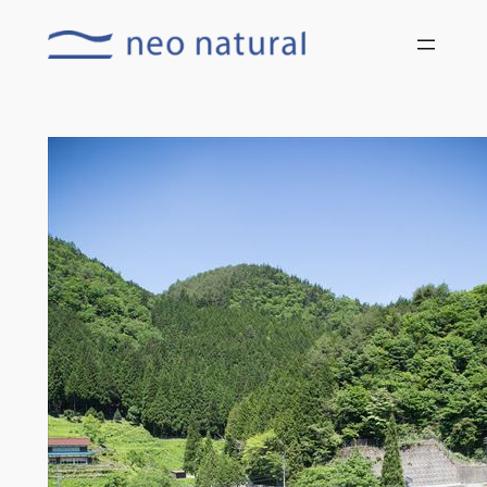
内
容
を
ス
キ
ッ
プ