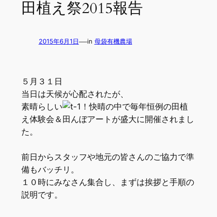
田植え祭2015報告
—
2015年6月1日
in
母袋有機農場
５月３１日
当日は天候が心配されたが、
素晴らしい
！快晴の中で毎年恒例の田植
え体験会＆田んぼアートが盛大に開催されまし
た。
前日からスタッフや地元の皆さんのご協力で準
備もバッチリ。
１０時にみなさん集合し、まずは挨拶と手順の
説明です。