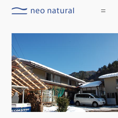
内
容
を
ス
キ
ッ
プ