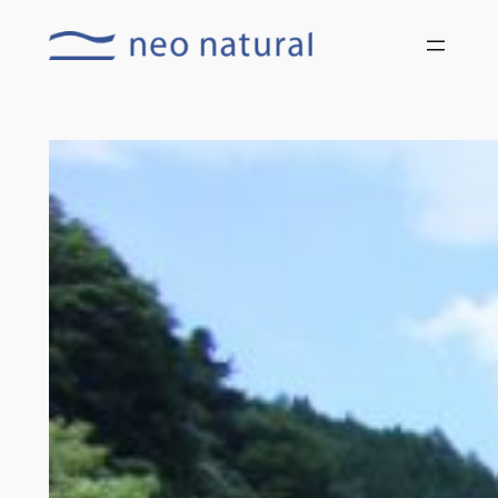
内
容
を
ス
キ
ッ
プ