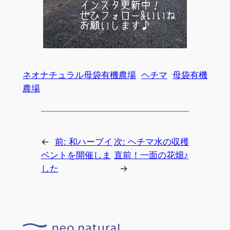
ネオナチュラル母袋有機農場
ヘチマ
母袋有機
農場
←
前:
和ハーブイ
次:
ヘチマ水の収穫
ベントを開催しま
直前！一面の花畑♪
した
→