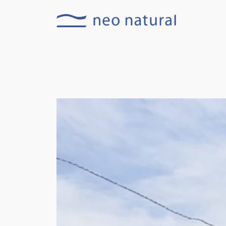
内
容
を
ス
キ
ッ
プ