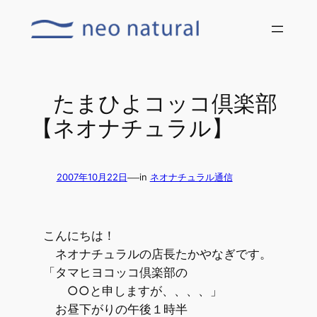
内
容
を
ス
キ
たまひよコッコ倶楽部
ッ
【ネオナチュラル】
プ
—
2007年10月22日
in
ネオナチュラル通信
こんにちは！
ネオナチュラルの店長たかやなぎです。
「タマヒヨコッコ倶楽部の
○○と申しますが、、、、」
お昼下がりの午後１時半