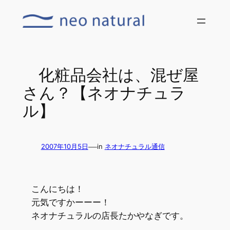
内
容
を
ス
キ
化粧品会社は、混ぜ屋
ッ
さん？【ネオナチュラ
プ
ル】
—
2007年10月5日
in
ネオナチュラル通信
こんにちは！
元気ですかーーー！
ネオナチュラルの店長たかやなぎです。