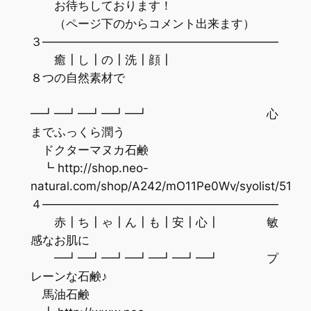
お待ちしております！
（ページ下のからコメント出来ます）
３————————————————————
癒┃し┃の┃洗┃顔┃
８つの自然素材で
━┛━┛━┛━┛━┛ 心
までふっくら潤う
ドクターマヌカ石鹸
┗ http://shop.neo-
natural.com/shop/A242/mO11Pe0Wv/syolist/51
４————————————————————
赤┃ち┃ゃ┃ん┃も┃安┃心┃ 敏
感なお肌に
━┛━┛━┛━┛━┛━┛━┛ プ
レーンな石鹸♪
馬油石鹸