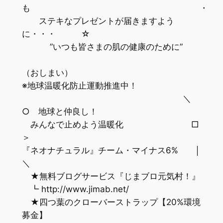
も ・
ステキなプレゼントが届きますよう
に・・・ ☆
”いつも皆さまの肌の健康のために”
（おしまい）
※地球温暖化防止運動推進中！
＼
○ 地球と仲良し！
みんなで止めよう温暖化 □
＞
『ネオナチュラル』チーム・マイナス6% │
＼
★無料ブログサービス『じまブロ元気村！』
┗ http://www.jimab.net/
★四つ葉のクローバーストラップ【20%環境
募金】