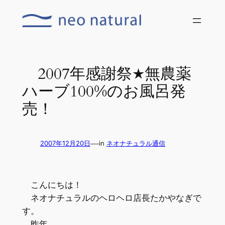
内
容
を
ス
キ
2007年感謝祭★無農薬
ッ
ハーブ100%のお風呂発
プ
売！
—
2007年12月20日
in
ネオナチュラル通信
こんにちは！
ネオナチュラルのヘロヘロ店長たかやなぎで
す。
昨年