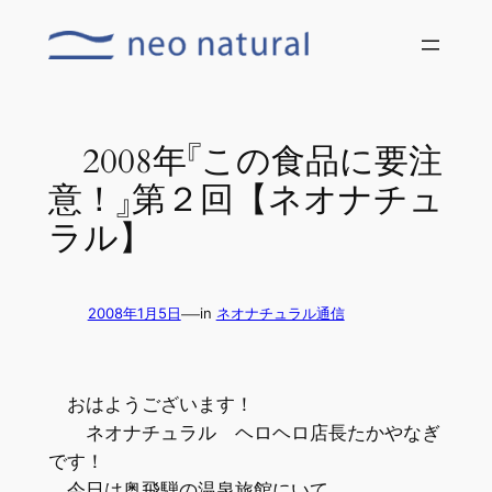
内
容
を
ス
キ
2008年『この食品に要注
ッ
意！』第２回【ネオナチュ
プ
ラル】
—
2008年1月5日
in
ネオナチュラル通信
おはようございます！
ネオナチュラル ヘロヘロ店長たかやなぎ
です！
今日は奥飛騨の温泉旅館にいて