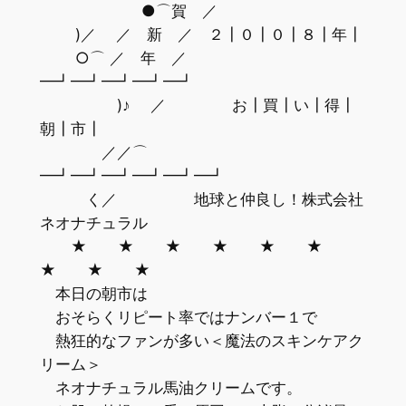
●⌒賀 ／
)／ ／ 新 ／ ２┃０┃０┃８┃年┃
○⌒ ／ 年 ／
━┛━┛━┛━┛━┛
)♪ ／ お┃買┃い┃得┃
朝┃市┃
／／⌒
━┛━┛━┛━┛━┛━┛
く／ 地球と仲良し！株式会社
ネオナチュラル
★ ★ ★ ★ ★ ★
★ ★ ★
本日の朝市は
おそらくリピート率ではナンバー１で
熱狂的なファンが多い＜魔法のスキンケアク
リーム＞
ネオナチュラル馬油クリームです。