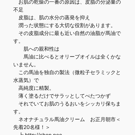
お肌の乾燥の一番の原因は、皮脂の分泌量の
不足
皮脂は、肌の水分の蒸発を抑え
潤った状態にする大切な役割があります。
その皮脂成分に最も近い自然の油脂が馬油で
す。
肌への親和性は
馬油に比べるとオリーブオイルは全くかな
いません。
この馬油を独自の製法（微粒子セラミックと
水蒸気）で
高純度に精製。
薄く塗るだけでサラッとしてべたつかず
それでいてお肌のうるおいをシッカリ保ちま
す。
ネオナチュラル馬油クリーム お正月朝市＜
先着20名様！＞
┗ http://shop.neo-