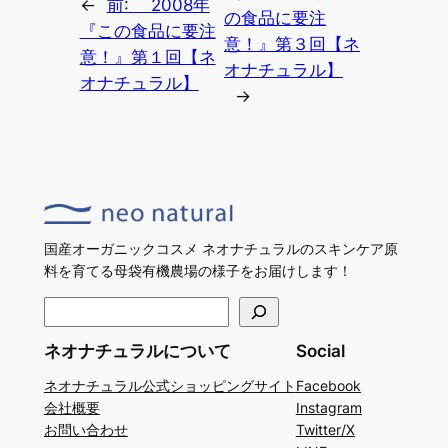
←
前:
2008年
の食品に要注
『この食品に要注
意！』第３回【ネ
意！』第１回【ネ
オナチュラル】
オナチュラル】
→
国産オーガニックコスメ ネオナチュラルのスキンケア原
料を育てる母袋有機農場の様子をお届けします！
検
索
ネオナチュラルについて
Social
ネオナチュラル公式ショッピングサイト
Facebook
会社概要
Instagram
お問い合わせ
Twitter/X