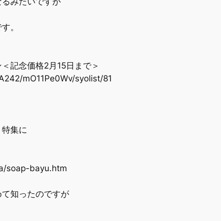
るみたいですが
です。
＜記念価格2月15日まで＞
A242/mO11Pe0Wv/syolist/81
」特集に
a/soap-bayu.htm
！
て知ったのですが