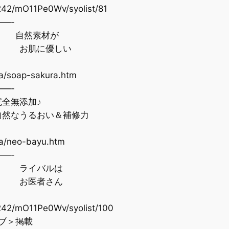
242/mO11Pe0Wv/syolist/81
—-
┃ 自然素材が
┛ お肌に優しい
a/soap-sakura.htm
—-
全無添加♪
然なうるおい＆補修力
a/neo-bayu.htm
—-
ライバルは
 お医者さん
242/mO11Pe0Wv/syolist/100
ブ＞掲載