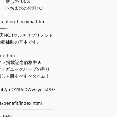
の100%
ちま水の化粧水♪
/lotion-hechima.htm
—-
NO.1マルチサプリメント
補助の基本です♪
mb.htm
グ＞掲載記念価格中★
ガニックハーブの香り
し＋肌すべすべタイム！
242/mO11Pe0Wv/syolist/97
benefit/index.html
━━━━━━━━━━━━━
の椿油