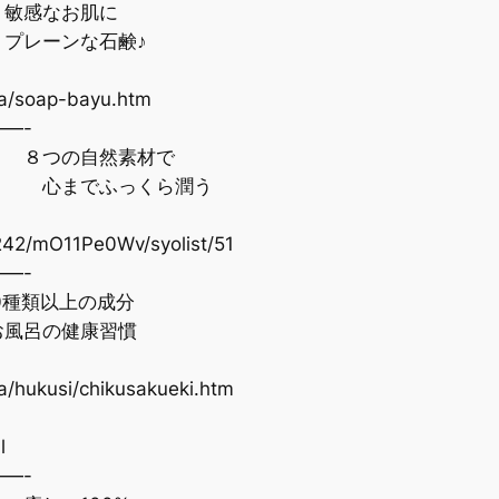
敏感なお肌に
レーンな石鹸♪
a/soap-bayu.htm
—-
つの自然素材で
までふっくら潤う
242/mO11Pe0Wv/syolist/51
—-
種類以上の成分
呂の健康習慣
/hukusi/chikusakueki.htm
l
—-