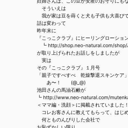
妊婦さんは、この豆が安産のお守りにもな
そういえは
我が家は豆を蒔くと犬も子供も大喜び
話は変わって
昨年末に
『こっこクラブ』にヒーリングローション
┗ http://shop.neo-natural.com/shop/
が取り上げられたお話しをしましたが
実は
その『こっこクラブ』１月号
「親子ですべすべ 乾燥撃退スキンケア
あ〜！ (@_@)
池田さんの馬油石鹸が
┗ http://www.neo-natural.com/mutenk
＜ママ編・洗顔＞に掲載されていました
コレお客さんに教えてもらって、はじめ
何とものんびりした会社で
お恥ずかしい限り、、、