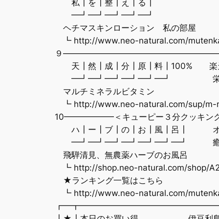
私┃を┃整┃え┃る┃ 癒し
━┛━┛━┛━┛━┛ へ
ヘチマスキンローション 私の部屋
┗ http://www.neo-natural.com/mutenka
９———————————————————
天┃然┃成┃分┃原┃料┃100% 楽天
━┛━┛━┛━┛━┛━┛ 栄養
マルチミネラルビタミン
┗ http://www.neo-natural.com/sup/m-
10——————＜キューピー３分クッキン
ハ┃ー┃ブ┃の┃お┃風┃呂┃ オー
━┛━┛━┛━┛━┛━┛━┛ 癒
飛騨清見、無農薬ハーブのお風呂
┗ http://shop.neo-natural.com/shop/A
★ランキング一覧はこちら
┗ http://www.neo-natural.com/mutenka/
┏━┳━━━━━━━━━━━━━━━━
┃★┃本日のお買い得 伊豆利島