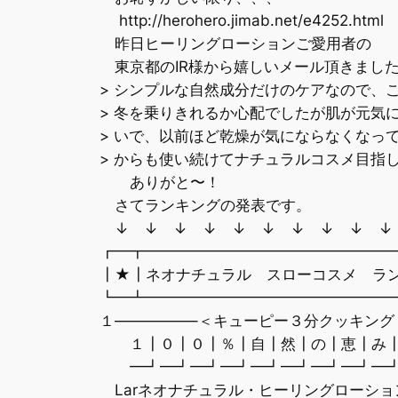
http://herohero.jimab.net/e4252.html
昨日ヒーリングローションご愛用者の
東京都のIR様から嬉しいメール頂きまし
> シンプルな自然成分だけのケアなので、
> 冬を乗りきれるか心配でしたが肌が元気
> いで、以前ほど乾燥が気にならなくなっ
> からも使い続けてナチュラルコスメ目指します
ありがと〜！
さてランキングの発表です。
↓ ↓ ↓ ↓ ↓ ↓ ↓ ↓ ↓ ↓
┏━┳━━━━━━━━━━━━━━━━
┃★┃ネオナチュラル スローコスメ ラ
┗━┻━━━━━━━━━━━━━━━━
１—————–＜キューピー３分クッキング
１┃０┃０┃％┃自┃然┃の┃恵┃
━┛━┛━┛━┛━┛━┛━┛━
Larネオナチュラル・ヒーリングローショ