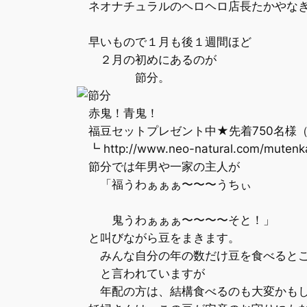
ネオナチュラルのヘロヘロ店長たかやな
早いもので１月も後１週間ほど
２月の初めにあるのが
節分。
赤鬼！青鬼！
福豆セットプレゼント中★先着750名様
┗ http://www.neo-natural.com/mutenka
節分では年男や一家の主人が
「福うわぁぁぁ〜〜〜うちぃ
鬼うわぁぁぁ〜〜〜〜そと！」
と叫びながら豆をまきます。
みんな自分の年の数だけ豆を食べるとこ
と言われていますが
年配の方は、結構食べるのも大変かもし