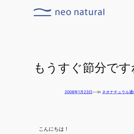
内
容
を
ス
キ
ッ
プ
もうすぐ節分です
—
2008年1月23日
in
ネオナチュラル通
こんにちは！