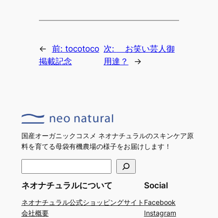
←
前:
tocotoco
次:
お笑い芸人御
掲載記念
用達？
→
国産オーガニックコスメ ネオナチュラルのスキンケア原
料を育てる母袋有機農場の様子をお届けします！
検
索
ネオナチュラルについて
Social
ネオナチュラル公式ショッピングサイト
Facebook
会社概要
Instagram