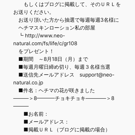
もしくはブログに掲載して、そのＵＲＬを
お送りください。
お送り頂いた方から抽選で毎週毎週3名様に
ヘチマスキンローション私の部屋
┗ http://www.neo-
natural.com/fs/life/c/gr108
をプレゼント！
■期間 ～8月18日（月）まで
■毎週月曜日締め切り、毎週３名様当選
■送信先メールアドレス support@neo-
natural.co.jp
■件名：ヘチマの花が咲きました
———＞8———–チョキチョキ————＞8
———
■お名前：
■メールアドレス：
■掲載ＵＲＬ（ブログに掲載の場合）