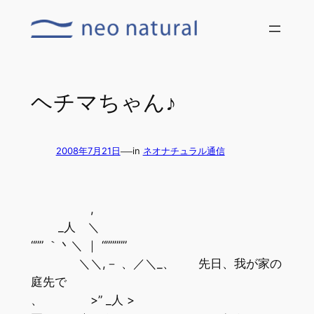
内
容
を
ス
キ
ヘチマちゃん♪
ッ
プ
—
2008年7月21日
in
ネオナチュラル通信
,
_人 ＼
“”” ｀丶＼ ｜ “”””””
＼＼,－ 、／＼_、 先日、我が家の
庭先で
、 >” _人 >