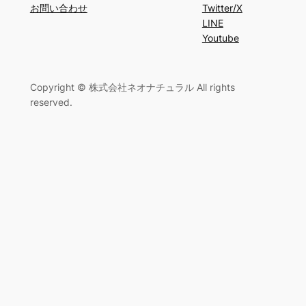
お問い合わせ
Twitter/X
LINE
Youtube
Copyright © 株式会社ネオナチュラル All rights
reserved.