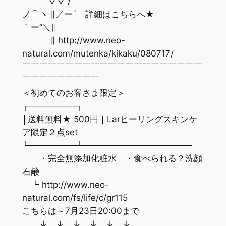
▽▽ /⌒ゝ
ノ⌒ヽ ∥／ー´ 詳細はこちらへ★
｀ー”＼∥
∥ http://www.neo-
natural.com/mutenka/kikaku/080717/
￣￣￣￣￣￣￣￣￣￣￣￣￣￣￣￣￣￣￣￣￣
￣￣￣￣￣￣￣￣￣
＜初めてのお客さま限定＞
┌────────┐
│送料無料★ 500円｜Larヒーリングスキンケ
ア限定２点set
└────────┴──────────────────
・完全無添加化粧水 ・食べられる？洗顔
石鹸
┗ http://www.neo-
natural.com/fs/life/c/gr115
こちらは～7月23日20:00まで
↓ ↓ ↓ ↓ ↓ ↓