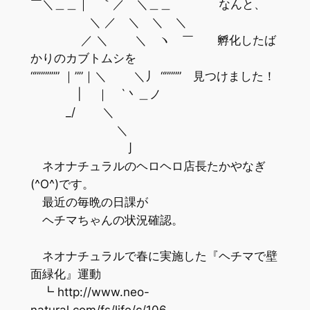
￣＼＿＿｜ ｀／ ＼＿＿ なんと、
＼ ／ ＼ ＼ ＼
／ ＼ ＼ ヽ ￣ 孵化したば
かりのカブトムシを
“”””””” ｜””｜＼ ＼丿 “”””” 見つけました！
| ｜ `丶＿ノ
_/ ＼
＼
亅
ネオナチュラルのヘロヘロ店長たかやなぎ
(^O^)です。
最近の毎晩の日課が
ヘチマちゃんの状況確認。
ネオナチュラルで春に実施した『ヘチマで壁
面緑化』運動
┗ http://www.neo-
natural.com/fs/life/c/106