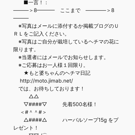
■一言！：
———＞8———– ここまで ————＞8
———
※写真はメールに添付するか掲載ブログのＵ
ＲＬをご記入ください。
※写真はご自分が栽培しているヘチマの花に
限ります。
※当選者にはメールでお知らせします。
※ご応募はお一人様１回限り。
★もと婆ちゃんのヘチマ日記
http://moto.jimab.net/
では、お待ちしております！
△△
▽####▽ 先着500名様！
＜#＾＾#＞
△####△ ハーバルソープ15g をプ
レゼント！