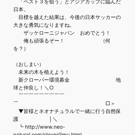
「ベスト３を狙う」とアジアカップに臨んだ
日本。
目標を越えた結果は、今後の日本サッカーの
大きな勇気になりますね。
ザッケローニジャパン おめでとう！
俺も頑張るぞー！ （何
を？）
（おしまい）
未来の木を植えよう！
新クローバー環境募金 地
球と仲良し！＼○
￣￣￣￣￣￣￣￣￣
￣ □＞
▼皆様とネオナチュラルで一緒に行う自然保
護 │＼
┗ http://www.neo-
natural.com/clover/jimu.html