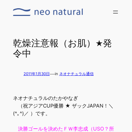
内
容
を
ス
キ
乾燥注意報（お肌）★発
ッ
令中
プ
—
2011年1月30日
in
ネオナチュラル通信
ネオナチュラルのたかやなぎ
（祝アジアCUP優勝 ★ ザックJAPAN！＼
(^｡^)／ ）です。
決勝ゴールを決めたＦＷ李忠成（USO？所