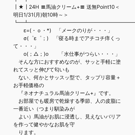
┃★┃24H 〓馬油クリーム+〓 送無Point10＜
明日1/31(月)朝10時～＞
┗━┻━━━━━━━━━━━━━━━━━━━━
ε=(・ｏ・*) 「メークのりが・・・」
σ(゜ε゜；) 「寝る時までアチコチ痒くっ
て・・・」
o(；△；)o 「水仕事がつらい・・・」
そんな方におすすめなのが、サッと手軽に塗
れてスッと伸びて匂いも
ない、何かとサッスッ型で、タップリ容量＋
お手軽価格の
『ネオナチュラル馬油クリーム+』です。
お部屋でも暖房で乾燥する季節、人の皮脂に
一番近い（つまり馴染みが
よい）馬油がお肌に浸透し、見えないバリア
を作って健やかなお肌を守
ります。