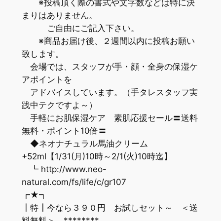
※投稿頂く際の書式や文字数などは特に決
まりはありません。
ご自由にご記入下さい。
※商品お届け後、２週間以内に投稿お願い
致します。
会場では、スタッフが手・顔・全身の保湿ケ
アポイントを
アドバイスしています。（手タレスタッフ実
践中テクですよ～）
手軽にお肌保湿ケア 素肌応援セール〓送料
無料・ポイント10倍〓
◆ネオナチュラル馬油クリーム
+52ml【1/31(月)10時～2/1(火)10時迄】
┗ http://www.neo-
natural.com/fs/life/c/gr107
┏★┓
┃特┃今なら３９０円 お試しセット～ ＜送
料無料＞ ********