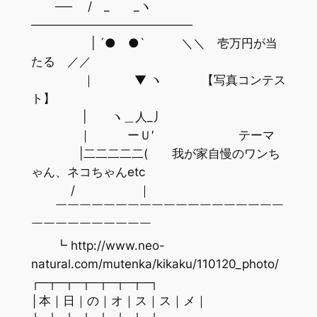
── / _ _ヽ
───────────────────
| ´● ●` ＼＼ 壱万円が当
たる ／／
｜ ▼ ヽ 【写真コンテス
ト】
| ヽ＿人_丿
｜ ーＵ′ テーマ
|二二二二二( 我が家自慢のワンち
ゃん、ネコちゃんetc
/ ｜
￣￣￣￣￣￣￣￣￣￣￣￣￣￣￣￣￣￣￣
￣￣￣￣￣￣￣￣￣￣
┗ http://www.neo-
natural.com/mutenka/kikaku/110120_photo/
┌─┬─┬─┬─┬─┬─┬─┐
│本｜日｜の｜オ｜ス｜ス｜メ｜