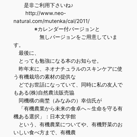
是非ご利用下さいね♪
http://www.neo-
natural.com/mutenka/cal/2011/
※カレンダー付バージョンと
無しバージョンをご用意していま
す。
最後に、
とっても勉強になる本のお知らせ。
昨年末に、ネオナチュラルのスキンケアに使
う有機栽培の素材の提供な
どでお世話になっていて、同時に私の友人で
もある(株)自然農法販売協
同機構の南埜（みなみの）幸信氏が
「有機農業から未来の食卓へ～生命を守る有
機ある選択」：日本文学館
という、有機農業についてや、有機野菜のお
いしい食べ方まで、有機農