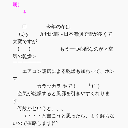
属）
↓
□ 今年の冬は
(‥)ｙ 九州北部～日本海側で雪が多くて
大変ですが
( ) もう一つ心配なのが＜空
気の乾燥＞
￣￣￣￣￣￣
エアコン暖房による乾燥も加わって、ホン
マ
カラッカラ やで！ ┗(`´)
空気が乾燥すると風邪を引きやすくなりま
す。
何故かというと、、、
（・・・と書こうと思ったら、よく解らな
いので省略します(^^ゞ