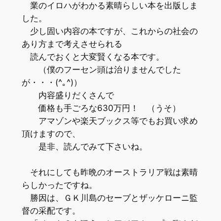
業のイロハがわかる素晴らしい本を出版しま
した。
少し固い内容の本ですが、これからの社会の
あり方まで考えさせられる
読んでおくと大変賢くなる本です。
（僕のフーセン頭は治りませんでした
が・・・(^｡^)）
内容盛りだくさんで
価格も手ごろな630万円！ （うそ）
アマゾンや楽天ブックス等でもお買い求め
頂けますので、
是非、読んでみて下さいね。
それにしても昨晩のオーストラリア戦は素晴
らしかったですね。
勝因は、ＧＫ川島のセーブとザッケローニ監
督の采配です。