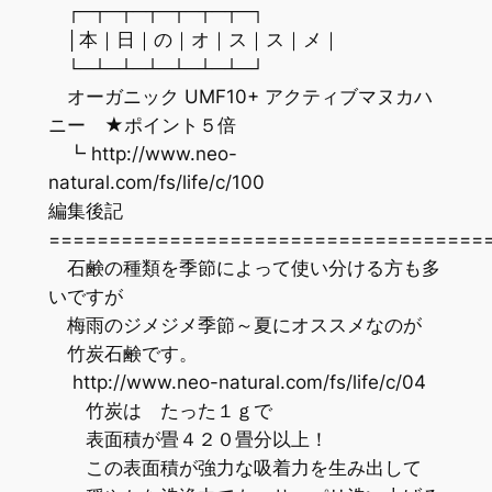
┌─┬─┬─┬─┬─┬─┬─┐
│本｜日｜の｜オ｜ス｜ス｜メ｜
└─┴─┴─┴─┴─┴─┴─┘
オーガニック UMF10+ アクティブマヌカハ
ニー ★ポイント５倍
┗ http://www.neo-
natural.com/fs/life/c/100
編集後記
=================================
石鹸の種類を季節によって使い分ける方も多
いですが
梅雨のジメジメ季節～夏にオススメなのが
竹炭石鹸です。
http://www.neo-natural.com/fs/life/c/04
竹炭は たった１ｇで
表面積が畳４２０畳分以上！
この表面積が強力な吸着力を生み出して