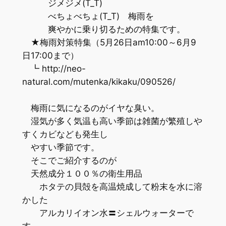
ジメジメ(T_T)
べちょべちょ(T_T) 梅雨を
爽やかに乗り切るための特集です。
★梅雨対策特集（5月26日am10:00～6月9
日17:00まで）
┗ http://neo-
natural.com/mutenka/kikaku/090526/
梅雨に気になるのがイヤな臭い。
湿気が多く気温も高い季節は雑菌が繁殖しや
すくカビなども発生し
やすい季節です。
そこでご紹介するのが
天然成分１００％の衛生用品
ホタテの貝殻を高温焼成して粉末を水に溶
かした
アルカリイオン水〓シェルウォーターで
す。