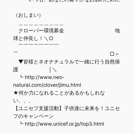
（おしまい）
＿＿＿＿＿＿＿＿＿
クローバー環境募金 地
球と仲良し！＼○
￣￣￣￣￣￣￣￣
￣ □＞
▼皆様とネオナチュラルで一緒に行う自然保
護 │＼
┗ http://www.neo-
natural.com/clover/jimu.html
★何か力になれることがあるかもしれな
い、、、
【ユニセフ支援活動】子供達に未来を！ユニセ
フのキャンペーン
┗ http://www.unicef.or.jp/top3.html