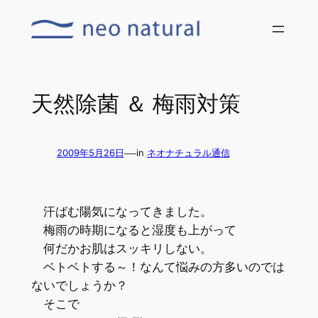
内
容
を
ス
キ
天然除菌 ＆ 梅雨対策
ッ
プ
—
2009年5月26日
in
ネオナチュラル通信
汗ばむ陽気になってきました。
梅雨の時期になると湿度も上がって
何だかお肌はスッキリしない。
ベトベトする～！なんて悩みの方多いのでは
ないでしょうか？
そこで