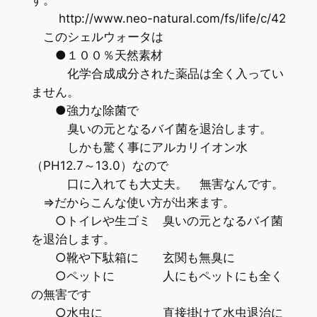
http://www.neo-natural.com/fs/life/c/42
このシェルウォータは
●１００％天然素材
化学合成成分された薬品は全く入ってい
ません。
●強力な除菌で
臭いの元となるバイ菌を退治します。
しかも驚く事にアルカリイオン水
（PH12.7～13.0）なので
口に入れても大丈夫。 無害なんです。
⇒だからこんな使い方が出来ます。
○トイレや生ゴミ 臭いの元となるバイ菌
を退治します。
○靴や下駄箱に 玄関も無臭に
○ペットに 人にもペットにも全く
の無害です
○水虫に 直接掛けて水虫退治に