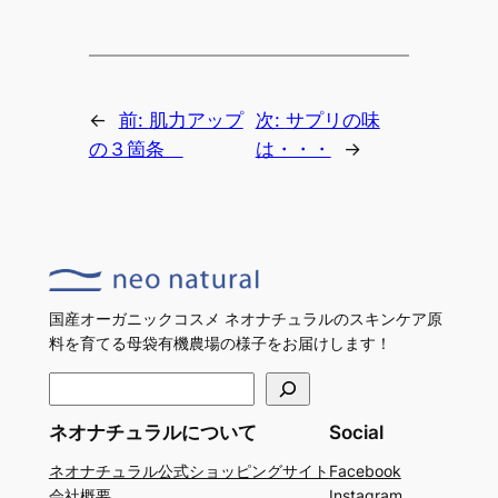
←
前:
肌力アップ
次:
サプリの味
の３箇条
は・・・
→
国産オーガニックコスメ ネオナチュラルのスキンケア原
料を育てる母袋有機農場の様子をお届けします！
検
索
ネオナチュラルについて
Social
ネオナチュラル公式ショッピングサイト
Facebook
会社概要
Instagram