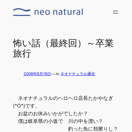
内
容
を
ス
キ
怖い話（最終回）～卒業
ッ
旅行
プ
—
2008年8月19日
in
ネオナチュラル通信
ネオナチュラルのヘロヘロ店長たかやなぎ
(^O^)です。
お盆のお休みいかがでしたか？
僕は岐阜県の小坂で 川の中を漂い？
釣った魚に頬擦りし？