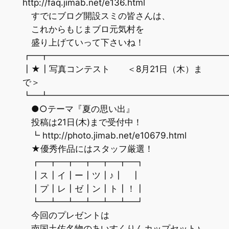
http://faq.jimab.net/e136.html
すでにブログ開設スミの皆さんは、
これからもじまブロ元気村を
盛り上げていって下さいね！
┏━┳━━━━━━━━━━━━━━━━━━━━
┃★┃写真コンテスト ＜8月21日（木）ま
で＞
┗━┻━━━━━━━━━━━━━━━━━━━━
●○テーマ『夏の思い出』
投稿は21日(木)まで受付中！
┗ http://photo.jimab.net/e10679.html
★優秀作品にはスタッフ厳選！
┏━┳━┳━┳━┳━┳━┓
┃ス┃イ┃ー┃ツ┃♪┃ ┃
┃プ┃レ┃ゼ┃ン┃ト┃！┃
┗━┻━┻━┻━┻━┻━┛
今回のプレゼントは
南国土佐名物のあいすくりんカップセット♪