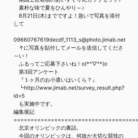
素朴な味で夏をひんやり～♪
8月21日(木)までですよ！急いで写真を添付
して
09660767619decdf_1113_s@photo.jimab.net
↑に写真を貼付してメールを送信してくださ
～い！
ふるってご応募下さいね！o(*^▽^*)o
第3回アンケート
『１ヶ月のお小遣いはいくら？』
┗http://www.jimab.net/survey_result.php?
id=5
も実施中です。
編集後記
=================================
北京オリンピックの裏話。
今回のオリンピックは、何故か大切な競技の