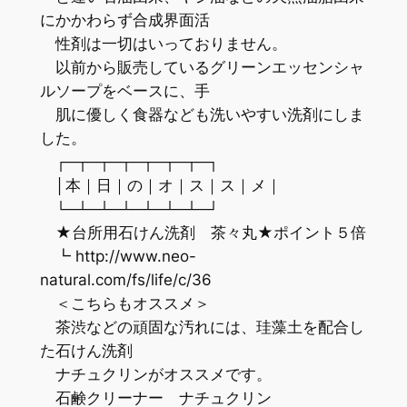
にかかわらず合成界面活
性剤は一切はいっておりません。
以前から販売しているグリーンエッセンシャ
ルソープをベースに、手
肌に優しく食器なども洗いやすい洗剤にしま
した。
┌─┬─┬─┬─┬─┬─┬─┐
│本｜日｜の｜オ｜ス｜ス｜メ｜
└─┴─┴─┴─┴─┴─┴─┘
★台所用石けん洗剤 茶々丸★ポイント５倍
┗ http://www.neo-
natural.com/fs/life/c/36
＜こちらもオススメ＞
茶渋などの頑固な汚れには、珪藻土を配合し
た石けん洗剤
ナチュクリンがオススメです。
石鹸クリーナー ナチュクリン