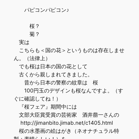
パピコンパピコン♪
桜？
菊？
実は
こちらも＜国の花＞というものは存在しませ
ん。（法律上）
でも桜は日本の国の花として
古くから親しまれてきました。
昔から日本の警察の紋章は 桜
100円玉のデザインも桜なんですよ。（す
ぐに確認してね！）
『桜フェア』期間中には
文部大臣賞受賞の芸術家 酒井萠一さんの
http://jimanbito.jimab.net/c1405.html
桜の水墨画の絵はがき（ネオナチュラル特
製：素晴らしい！）を