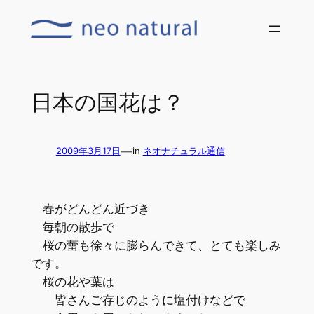
内
容
を
ス
キ
日本の国花は？
ッ
プ
—
2009年3月17日
in
ネオナチュラル通信
春がどんどん近づき
毎朝の散歩で
桜の蕾も徐々に膨らんできて、とても楽しみ
です。
桜の花や葉は
皆さんご存じのように塩付けなどで