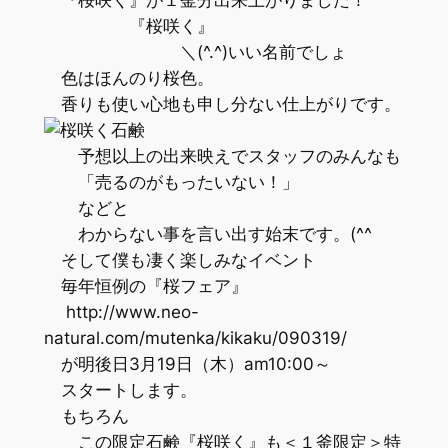
『桜咲く』
＼(^.^)いい名前でしょ
色はほんのり桜色。
香りも使い心地も申し分ない仕上がりです。
予想以上の出来映えでスタッフのみんなも
「売るのがもったいない！」
などと
わからない事を言い出す始末です。(^^ゞ
そして僕も凄く楽しみなイベント
毎年恒例の『桜フェア』
http://www.neo-
natural.com/mutenka/kikaku/090319/
が明後日3月19日（木）am10:00～
スタートします。
もちろん
この限定石鹸『桜咲く』も＜１釜限定＞特