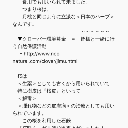
食用でも用いられて来ました。
つまり桜は、
月桃と同じように立派な＜日本のハーブ＞
なんです。
～～～～～～
▼クローバー環境募金 ＝ 皆様と一緒に行
う自然保護活動
┗ http://www.neo-
natural.com/clover/jimu.html
桜は
＜生薬＞としても古くから用いられていて
特に樹皮は『桜皮』といって
＜解毒＞
＜腫れ物などの皮膚病＞の治療としても用い
られています。
この桜を利用した石鹸
『桜咲く』が１釜分出来上がりました！