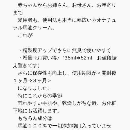
赤ちゃんからお姉さん、お母さん、お年寄り
まで
愛用者も、使用法も本当に幅広いネオナチュ
ラル馬油クリーム。
これが
・精製度アップでさらに無臭で使いやすく
・増量→お買い得♪（35ml⇒52ml お値段据
え置きです）
さらに保存性も向上し、使用期限が＜開封後
１ヶ月⇒３ヶ月＞
になりました。
特にこれからの季節
荒れやすい手肌や、乾燥しがちな唇、お化粧
下地にも活躍します。
もちろん成分は
馬油１００％で一切添加物は入っていませ