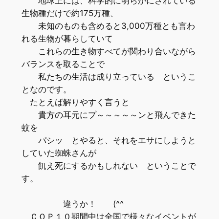
地球上には、科学的に明らかにされている
生物種だけで約175万種、
未知のものも含めると3,000万種とも言わ
れる生物が暮らしていて
これらの生き物すべてが関わり合いながら
バランスを取ることで
私たちの生活は成り立っている というこ
となのです。
たとえば解りやすく言うと
貴方の耳元にプ～～～～～ンと飛んできた
蚊を
パシッ とやると、それをエサにしようと
していた蜘蛛さんが
飢え死にするかもしれない ということで
す。
違うか！ (^^ゞ
ＣＯＰ１０期間中は全国で様々なイベントが