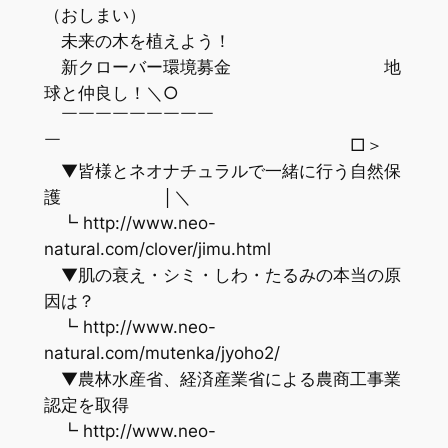
（おしまい）
未来の木を植えよう！
新クローバー環境募金 地
球と仲良し！＼○
￣￣￣￣￣￣￣￣￣
￣ □＞
▼皆様とネオナチュラルで一緒に行う自然保
護 │＼
┗ http://www.neo-
natural.com/clover/jimu.html
▼肌の衰え・シミ・しわ・たるみの本当の原
因は？
┗ http://www.neo-
natural.com/mutenka/jyoho2/
▼農林水産省、経済産業省による農商工事業
認定を取得
┗ http://www.neo-