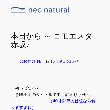
内
容
を
ス
キ
本日から ～ コモエスタ
ッ
赤坂♪
プ
—
2010年10月8日
in
ネオナチュラル通信
初っぱなから
意味不明のタイトルで申し訳ありません。
（40才以降の皆様なら解
りますよね）