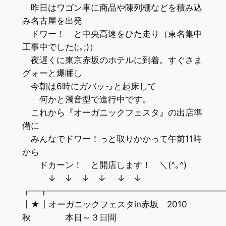
昨日はワゴン車に商品や陳列棚などを積み込
み名古屋を出発
ドワー！ と中央高速をひた走り（東名集中
工事中でした(;｡;)）
夜遅くに東京赤坂のホテルに到着。すぐさま
グォーと爆睡し
今朝は6時にガバッっと起床して
何かと濁音型で進行中です。
これから『オーガニックフェスタ』の出店準
備に
みんなでドワー！っと取りかかって午前11時
から
ドカーン！ と開店します！ ＼(^｡^)
↓ ↓ ↓ ↓ ↓ ↓
┏━┳━━━━━━━━━━━━━━━━━━━━
┃★┃オーガニックフェスタin赤坂 2010
秋 本日～３日間