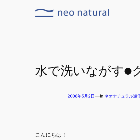
内
容
を
ス
キ
ッ
プ
水で洗いながす●
—
2008年5月2日
in
ネオナチュラル通
こんにちは！