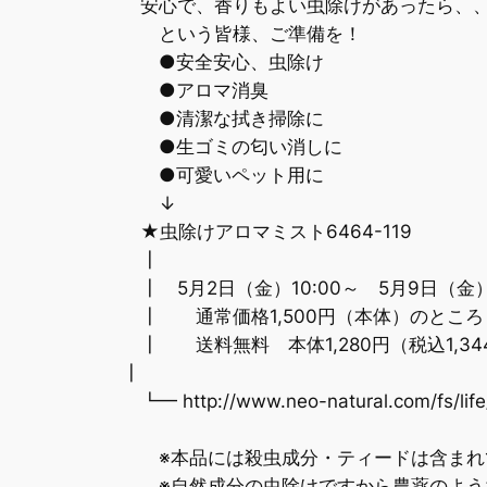
安心で、香りもよい虫除けがあったら、
という皆様、ご準備を！
●安全安心、虫除け
●アロマ消臭
●清潔な拭き掃除に
●生ゴミの匂い消しに
●可愛いペット用に
↓
★虫除けアロマミスト6464-119
┃
┃ 5月2日（金）10:00～ 5月9日（金）2
┃ 通常価格1,500円（本体）のところ
┃ 送料無料 本体1,280円（税込1,34
┃
┗━ http://www.neo-natural.com/fs/life
※本品には殺虫成分・ティードは含まれ
※自然成分の虫除けですから農薬のよう