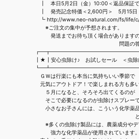
┃ 本日5月2日（金）10:00＜返品保証
┃ 発売記念特価＜2,600円＞ 5月15日
┗ http://www.neo-natural.com/fs/life/c
※ご注文の集中が予想されます。
発送までお待ち頂く場合がありますので
問題の答えは ↓
┏━┳━━━━━━━━━━━━━━━━
┃★┃安心虫除け♪ お試しセール ＜虫除けア
┗━┻━━━━━━━━━━━━━━━━
ＧＷは行楽にも本当に気持ちいい季節で
元気にアウトドア！で楽しまれる方も多い
５月になると、そろそろ出てくるのが 
そこで必要になるのが虫除けスプレーで
小さなお子さんには、こういう化学薬品
という疑問も
※多くの虫除け製品には、農薬成分やデ
強力な化学薬品が使用されています