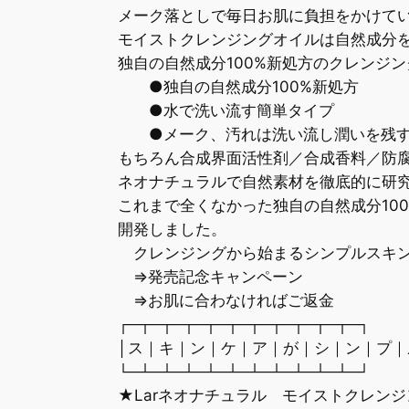
メーク落としで毎日お肌に負担をかけて
モイストクレンジングオイルは自然成分
独自の自然成分100%新処方のクレンジン
●独自の自然成分100%新処方
●水で洗い流す簡単タイプ
●メーク、汚れは洗い流し潤いを残
もちろん合成界面活性剤／合成香料／防
ネオナチュラルで自然素材を徹底的に研
これまで全くなかった独自の自然成分100
開発しました。
クレンジングから始まるシンプルスキ
⇒発売記念キャンペーン
⇒お肌に合わなければご返金
┌─┬─┬─┬─┬─┬─┬─┬─┬─┬─┬─┐
│ス｜キ｜ン｜ケ｜ア｜が｜シ｜ン｜プ｜
└─┴─┴─┴─┴─┴─┴─┴─┴─┴─┴─┘
★Larネオナチュラル モイストクレンジ