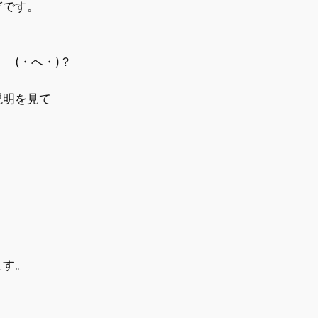
ぎです。
・へ・)？
説明を見て
ます。