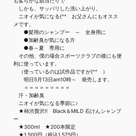
も柔らかな肌当たりで
しかも、サッパリした洗い上がり。
ニオイが気になる(^^ゞお父さんにもオスス
メです。
●髪用のシャンプー ～ 全身用に
●加齢臭が気になる方
●春～夏 専用に
その他、僕の場合スポーツクラブの後にも便
利に使っています。
（使っているのは試作品ですが(^^ゞ）
明日5月13日am10時～ 発売します。
＝＝＝＝＝＝＝＝＝
汗・加齢臭
ニオイが気になる季節に♪
★柿渋贅沢!! Black＆MILD 石けんシャンプ
ー
★300ml ★200本限定
★1,500円（税込1,575円）