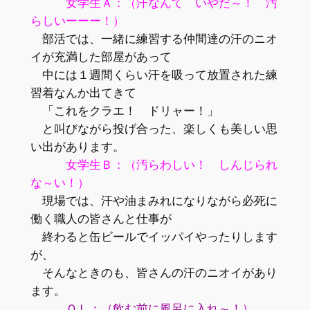
女学生Ａ：（汗なんて いやだ～！ 汚
らしいーーー！）
部活では、一緒に練習する仲間達の汗のニオ
イが充満した部屋があって
中には１週間くらい汗を吸って放置された練
習着なんか出てきて
「これをクラエ！ ドリャー！」
と叫びながら投げ合った、楽しくも美しい思
い出があります。
女学生Ｂ：（汚らわしい！ しんじられ
な～い！）
現場では、汗や油まみれになりながら必死に
働く職人の皆さんと仕事が
終わると缶ビールでイッパイやったりします
が、
そんなときのも、皆さんの汗のニオイがあり
ます。
ＯＬ：（飲む前に風呂に入れ～！）