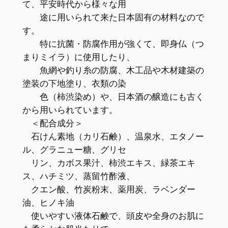
て、平安時代から様々な用
途に用いられて来た日本固有の材料なので
す。
特に抗菌・防腐作用が強くて、即身仏（つ
まりミイラ）に使用したり、
魚網や釣り糸の防腐、木工品や木材建築の
塗装の下地塗り、衣類の染
色（柿渋染め）や、日本酒の醸造にも古く
から用いられています。
＜配合成分＞
石けん素地（カリ石鹸）、温泉水、エタノー
ル、グラニュー糖、グリセ
リン、カボス果汁、柿渋エキス、緑茶エキ
ス、ハチミツ、蒸留竹酢液、
クエン酸、竹炭粉末、薬用炭、ラベンダー
油、ヒノキ油
使いやすい液体石鹸で、頭皮や全身のお肌に