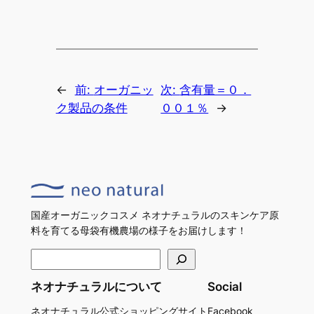
←
前:
オーガニッ
次:
含有量＝０．
ク製品の条件
００１％
→
国産オーガニックコスメ ネオナチュラルのスキンケア原
料を育てる母袋有機農場の様子をお届けします！
検
索
ネオナチュラルについて
Social
ネオナチュラル公式ショッピングサイト
Facebook