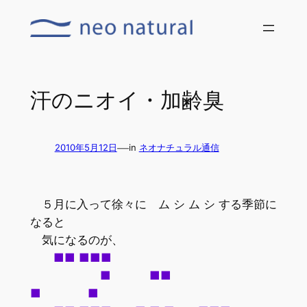
内
容
を
ス
キ
汗のニオイ・加齢臭
ッ
プ
—
2010年5月12日
in
ネオナチュラル通信
５月に入って徐々に ム シ ム シ する季節に
なると
気になるのが、
■■ ■■■
■ ■■
■ ■