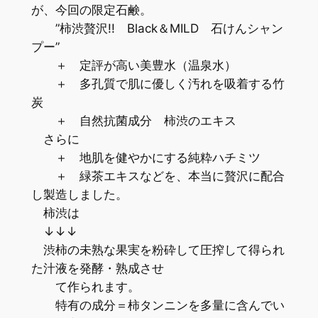
が、今回の限定石鹸。
”柿渋贅沢!! Black＆MILD 石けんシャン
プー”
＋ 定評が高い美豊水（温泉水）
＋ 多孔質で肌に優しく汚れを吸着する竹
炭
＋ 自然抗菌成分 柿渋のエキス
さらに
＋ 地肌を健やかにする純粋ハチミツ
＋ 緑茶エキスなどを、本当に贅沢に配合
し製造しました。
柿渋は
↓↓↓
渋柿の未熟な果実を粉砕して圧搾して得られ
た汁液を発酵・熟成させ
て作られます。
特有の成分＝柿タンニンを多量に含んでい