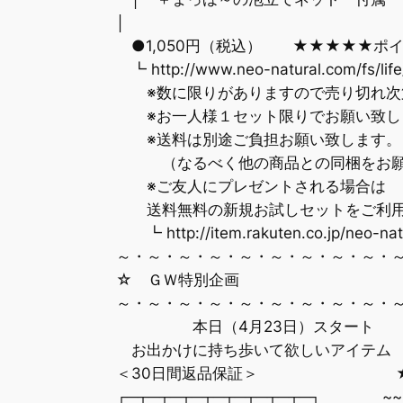
│
●1,050円（税込） ★★★★★ポイ
┗ http://www.neo-natural.com/fs/life/
※数に限りがありますので売り切れ次
※お一人様１セット限りでお願い致し
※送料は別途ご負担お願い致します。
（なるべく他の商品との同梱をお願
※ご友人にプレゼントされる場合は
送料無料の新規お試しセットをご利用
┗ http://item.rakuten.co.jp/neo-nat
～・～・～・～・～・～・～・～・～・～
☆ ＧＷ特別企画 
～・～・～・～・～・～・～・～・～・～
本日（4月23日）スタート
お出かけに持ち歩いて欲しいアイテム 
＜30日間返品保証＞ ★★
┌─┬─┬─┬─┬─┬─┬─┬─┬─┐ ~~~~