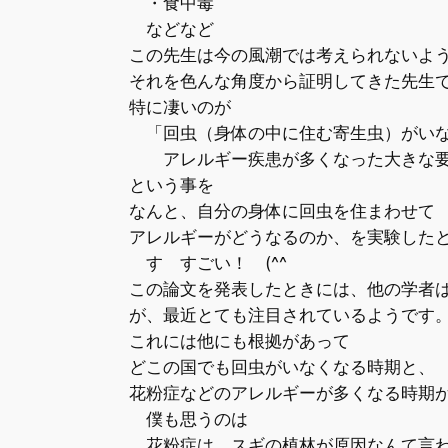
・食中毒
などなど
この先生は今の風潮では考えられないよう
それを色んな角度から証明してきた先生
特に凄いのが
「回虫（身体の中に住む寄生虫）がいな
アレルギー疾患が多くなった大きな要
という事を
なんと、自分の身体に回虫を住まわせて
アレルギーがどうなるのか、を実験したと
す すごい！ (^^ゞ
この論文を発表したときには、他の学者は
が、最近とても注目されているようです
これには他にも根拠があって
どこの国でも回虫がいなくなる時期と、
花粉症などのアレルギーが多くなる時期が
僕も思うのは
花粉症は、スギの植林が原因なんて言わ