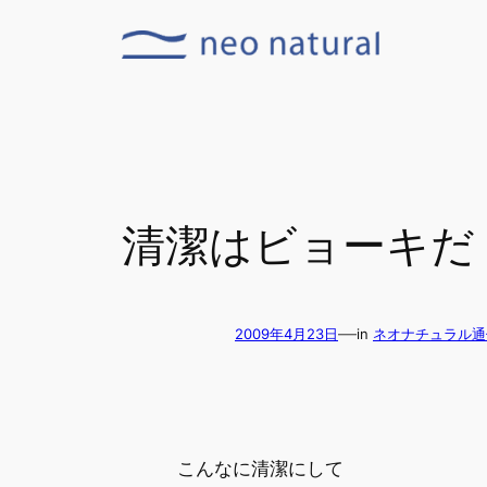
内
容
を
ス
キ
ッ
プ
清潔はビョーキだ
—
2009年4月23日
in
ネオナチュラル通
こんなに清潔にして