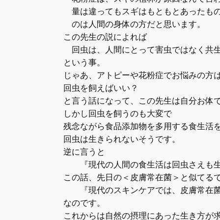
量は違ってもスギはもともとあったもの
のは人間の身体の方だと思います。
この先生の説によれば
回虫は、人間にとって害虫ではなく共生
という事。
じゃあ、アトピーや花粉症でお悩みの方
回虫を飼えばいい？
と言う話になって、この先生は自分お体で
しかし回虫を飼うのも大変で
残念ながら食品添加物を多用する食生活を
回虫は生きられないそうです。
逆に言うと
『現代の人間の食生活は回虫さえも生
この話、先日の＜皮膚常在菌＞と似てる
『現代のスキンケアでは、皮膚常在菌
なのです。
これからは自然の摂理にあった生き方が求