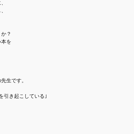
に、
し、
うか？
い本を
の先生です。
を引き起こしている｣