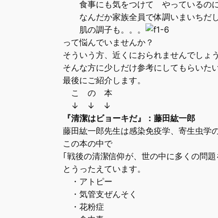
食事にも気をつけて やっているの
なんだか家族全員で体調いまいちだ
肌の調子も。。。
って悩んでいませんか？
そういう方、近くにおられませんでしょ
そんな方に少しだけ参考にしてもらいた
最後にご紹介します。
こ の 本
↓ ↓ ↓
『清潔はビョーキだ』：藤田紘一郎
藤田紘一郎先生は感染免疫学、寄生虫学
この本の中で
｢戦後の清潔信仰が、世の中に多くの問題
とうったえています。
・アトピー
・気管支ぜんそく
・花粉症