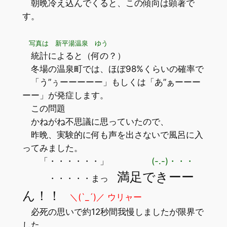
朝晩冷え込んでくると、この傾向は顕著で
す。
写真は 新平湯温泉 ゆう
統計によると（何の？）
冬場の温泉町では、ほぼ98%くらいの確率で
「う”ぅーーーーー」もしくは「あ”ぁーーー
ーー」が発症します。
この問題
かねがね不思議に思っていたので、
昨晩、実験的に何も声を出さないで風呂に入
ってみました。
「・・・・・・」
(-.-)・・・
満足できーー
・・・・・まっ
ん！！
＼(`_´)／ ウリャー
必死の思いで約12秒間我慢しましたが限界で
した。