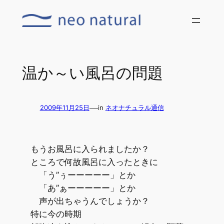
内
容
を
ス
キ
温か～い風呂の問題
ッ
プ
—
2009年11月25日
in
ネオナチュラル通信
もうお風呂に入られましたか？
ところで何故風呂に入ったときに
「う”ぅーーーーー」とか
「あ”ぁーーーーー」とか
声が出ちゃうんでしょうか？
特に今の時期