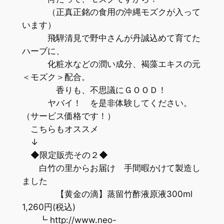
（正真正銘の食用の沖縄モズクが入って
います）
飛騨清見で野中さんが丹誠込めて育てた
ハーブに、
化粧水などの潤い成分、褐藻エキスの元
＜モズク＞配合。
香りも、不思議にＧＯＯＤ！
ヤバイ！ を是非体験してください。
（サービス価格です！）
こちらもオススメ
↓
◆限定販売その２◆
白竹の里からお届け 手間暇かけて製造し
ました
【黄金の滴】蒸留竹酢液原液300ml
1,260円(税込)
┗ http://www.neo-