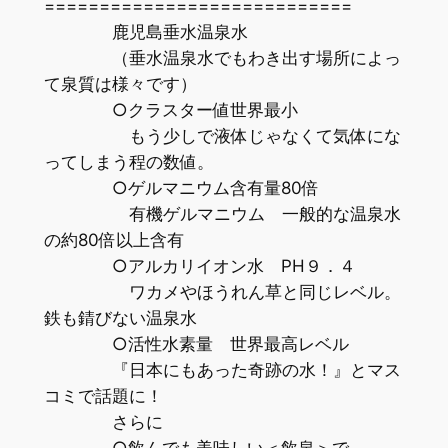
============================
鹿児島垂水温泉水
（垂水温泉水でもわき出す場所によっ
て泉質は様々です）
○クラスター値世界最小
もう少しで液体じゃなくて気体にな
ってしまう程の数値。
○ゲルマニウム含有量80倍
有機ゲルマニウム 一般的な温泉水
の約80倍以上含有
○アルカリイオン水 PH９．４
ワカメやほうれん草と同じレベル。
鉄も錆びない温泉水
○活性水素量 世界最高レベル
『日本にもあった奇跡の水！』とマス
コミで話題に！
さらに
○飲んでも美味しい＜飲泉＞で