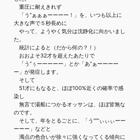
重圧に耐えきれず
「う”ぁぁぁーーーー！」を、いつも以上に
大きな声で５秒長めに
やって、ようやく気分は沈静化に向かいまし
た。
統計によると（だから何の？！）
おおよそ32才を超えたあたりで
「う”ぅーーーーー」とか「あ”ぁーーーー
ー」が発症します。
そして
51才にもなると、ほぼ100%近くの確率で感
染し
無言で湯船につかるオッサンは、ほぼ皆無な
のです。
そして、年をとるごとに、「う”””ぃぃぃーー
ーーー」などと
濁点の色合いが徐々に強くなってくる傾向に