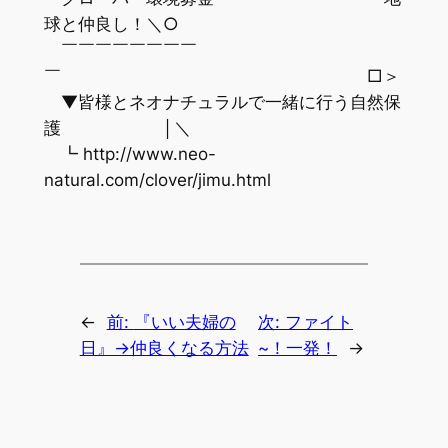
球と仲良し！＼○
￣￣￣￣￣￣￣￣
￣ □＞
▼皆様とネオナチュラルで一緒に行う自然保
護 │＼
┗ http://www.neo-
natural.com/clover/jimu.html
←
前:
『いい夫婦の
次:
ファイト
日』→仲良くなる方法
~！一発！
→