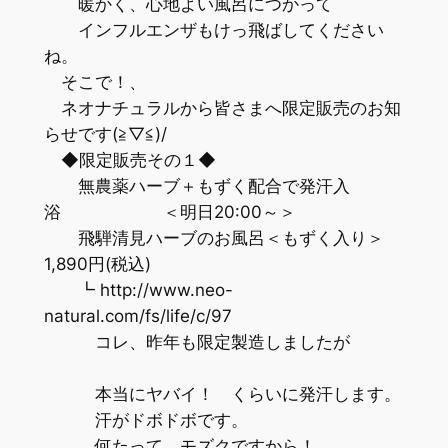
暖かく、心地よい風呂につかって
インフルエンザもけっ飛ばしてください
ね。
そこで！、
ネオナチュラルから皆さまへ限定販売のお知
らせです(≧▽≦)/
◆限定販売その１◆
無農薬ハーブ＋もずく配合で発汗入
浴 ＜明日20:00～＞
飛騨清見ハーブのお風呂＜もずく入り＞
1,890円(税込)
┗ http://www.neo-
natural.com/fs/life/c/97
コレ、昨年も限定製造しましたが
本当にヤバイ！ くらいに発汗します。
汗がドボドボです。
何たって、モズクですから！