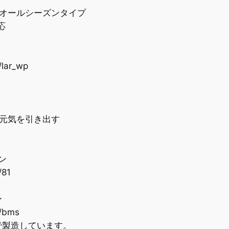
オールシーズンタイプ
応
/lar_wp
元気を引き出す
ン
/81
ー
c/bms
製造しています。