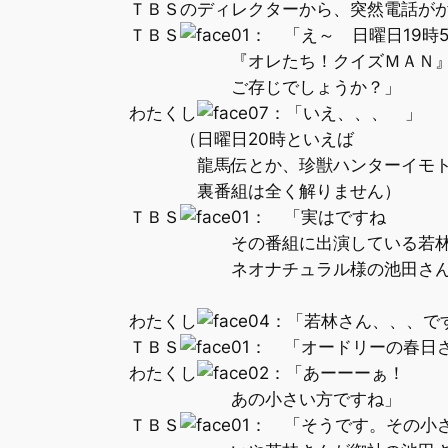
ＴＢＳのディレクターから、突然電話がか
ＴＢＳ
： 「え～ 日曜日19時
『オレたち！クイズＭＡＮ』とい
ご存じでしょうか？」
わたくし
：「いえ、、、 」
（日曜日20時といえば
龍馬伝とか、珍獣ハンターイモトが
裏番組は全く解りません）
ＴＢＳ
： 「実はですね
その番組に出演している若林
ネオナチュラル様の池田さんの石
おりましてで
わたくし
：「若林さん、、、で
ＴＢＳ
： 「オードリーの春日
わたくし
：「あーーーぁ！
あの小さい方ですね」
ＴＢＳ
： 「そうです。その小