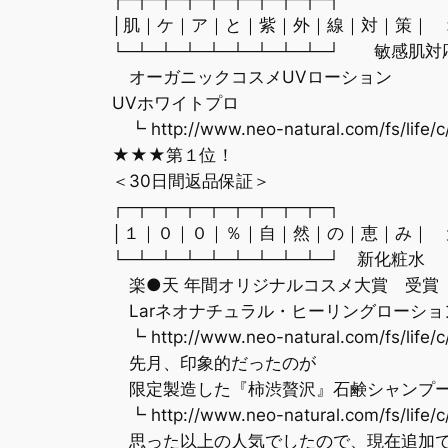
│肌｜ケ｜ア｜と｜紫｜外｜線｜対｜策｜ 
└─┴─┴─┴─┴─┴─┴─┴─┴─┘ 敏感肌対
オーガニックコスメUVローション
UVホワイトプロ
┗ http://www.neo-natural.com/fs/life/c
★★★第１位！
＜30日間返品保証＞
┌─┬─┬─┬─┬─┬─┬─┬─┬─┐
│１｜０｜０｜％｜自｜然｜の｜恵｜み｜ 
└─┴─┴─┴─┴─┴─┴─┴─┴─┘ 新化粧水
楽●天 年間オリジナルコスメ大賞 受賞
Larネオナチュラル・ヒーリングローショ
┗ http://www.neo-natural.com/fs/life/c
先月、印象的だったのが
限定製造した『柿渋贅沢』石鹸シャンプ
┗ http://www.neo-natural.com/fs/life/
思った以上の人気でしたので、現在追加で