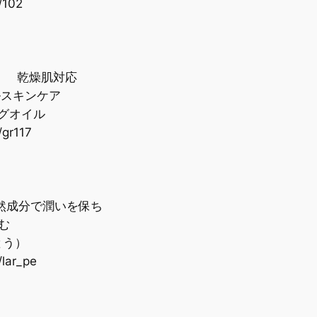
/102
｜ 乾燥肌対応
プルスキンケア
グオイル
/gr117
自然成分で潤いを保ち
む
とう）
/lar_pe