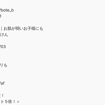
/bote_b
1
り｜お肌が弱いお子様にも
石けん
/03
リも
/af
援！
ト５倍！＞