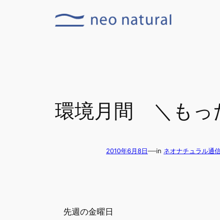
内
容
を
ス
キ
ッ
プ
環境月間 ＼もっ
—
2010年6月8日
in
ネオナチュラル通
先週の金曜日