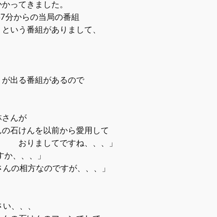
かってきました。
57分からの当局の番組
う番組がありまして、
出る番組があるので
さんが
けんを以前から愛用して
すね、、、」
すか、、、」
さんの相方なのですが、、、」
さい、、、