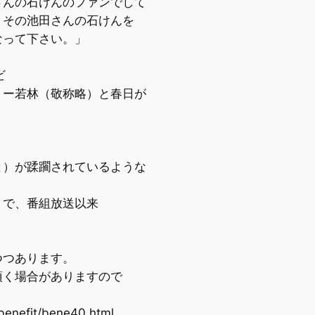
石けんのファンでして
池田さんの石けんを
て下さい。」
ビ
ー若林（敬称略）と春日が
）が蹂躙されているような
で、番組放送以来
つあります。
く場合がありますので
enefit/bene40.html