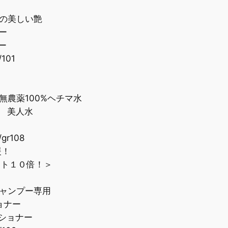
の美しい艶
ー
ー
/101
農薬100%ヘチマ水
 美人水
/gr108
援！
ト１０倍！＞
ャンプー専用
ョナー
ショナー