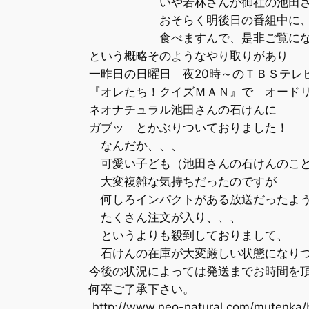
いや若林さんが御社の池田さんの
おそらく明後日の番組中に、その
食べますんで、是非ご覧になっ
という概略そのようなやり取りがあり
一昨日の日曜日 夜20時～のＴＢＳテレ
『オレたち！クイズＭＡＮ』で オードリ
ネオナチュラル池田さんの石けんに
ガブッ とかぶりついておりました！
なんだか、、、
可愛い子ども（池田さんの石けんのこと
大変複雑な気持ちだったのですが
何しろインパクトがある放送だったよう
たくさん注文が入り、、、
というよりも殺到しておりまして、
石けんの在庫が大変厳しい状態になりつ
今後の状況によっては発送までお時間を頂
何卒ご了承下さい。
http://www.neo-natural.com/mutenka/b