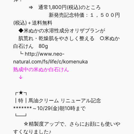
⇒ 通常1,800円(税込)のところ
新発売記念特価：１，５００円
(税込)＋送料無料
◆米ぬかの水溶性成分オリザブランが
肌荒れ・乾燥肌をやさしく整える ○米ぬか
白石けん 80g
┗ http://www.neo-
natural.com/fs/life/c/komenuka
熟成中の米ぬか白石けん
↓
┏★┓
┃特┃馬油クリーム リニューアル記念
*******～10/29(金)朝10時まで
┗━┛
☆精製度アップで、さらにお顔にも使いや
すくなりました♪