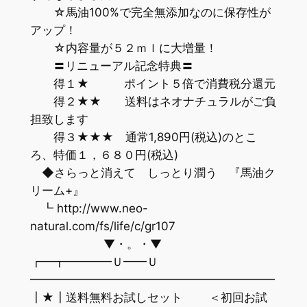
☆馬油100%で完全無添加なのに保存性が
アップ！
☆内容量が５２ｍｌに大増量！
〓リニューアル記念特典〓
得１★ ポイント５倍で消費税分還元
得２★★ 送料はネオナチュラルがご負
担致します
得３★★★ 通常1,890円(税込)のとこ
ろ、特価１，６８０円(税込)
◆さらっと消えて しっとり潤う 『馬油ク
リーム+』
┗ http://www.neo-
natural.com/fs/life/c/gr107
▼・。・▼
┏━┳━━━━Ｕ━━Ｕ
━━━━━━━━━━━━━━━━━━━━━
┃★┃送料無料お試しセット ＜初回お試