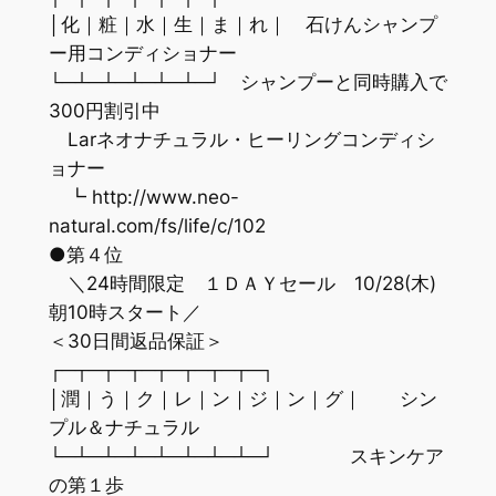
│化｜粧｜水｜生｜ま｜れ｜ 石けんシャンプ
ー用コンディショナー
└─┴─┴─┴─┴─┴─┘ シャンプーと同時購入で
300円割引中
Larネオナチュラル・ヒーリングコンディシ
ョナー
┗ http://www.neo-
natural.com/fs/life/c/102
●第４位
＼24時間限定 １ＤＡＹセール 10/28(木)
朝10時スタート／
＜30日間返品保証＞
┌─┬─┬─┬─┬─┬─┬─┬─┐
│潤｜う｜ク｜レ｜ン｜ジ｜ン｜グ｜ シン
プル＆ナチュラル
└─┴─┴─┴─┴─┴─┴─┴─┘ スキンケア
の第１歩