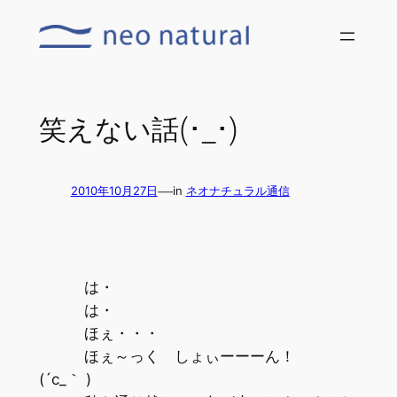
内
容
を
ス
キ
笑えない話(･_･)
ッ
プ
—
2010年10月27日
in
ネオナチュラル通信
は・
は・
ほぇ・・・
ほぇ～っく しょぃーーーん！
(´c_｀ )