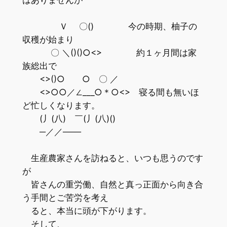
Ｖ 〇() 今の時期、柚子の
収穫が始まり
〇 ＼()()○<> 約１ヶ月間は家
族総出で
<>()○ ○ 〇 ／
<>○○／∠___○＊○<> 寝る間も無いほ
ど忙しくなります。
(丿(八) ￣(丿(八)()
─／／───
生産農家さんを訪ねると、いつも思うのです
が
皆さんの重労働、自然と真っ正面から向き合
う手間とご苦労を考え
ると、本当に頭が下がります。
そして、