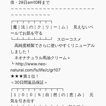
倍・29日am10時まで
～～～～～～～～～～～～～～～～～～～～～
～～～～～～～～～～
┌─┬─┬─┬─┬─┬─┬─┐
│魔｜法｜の｜ク｜リ｜ー｜ム｜ 見えないベ
ールでお肌を守る
└─┴─┴─┴─┴─┴─┴─┘ スローコスメ
高純度精製でさらに使いやすくリニューアル
しました！
ネオナチュラル馬油クリーム＋
┗ http://www.neo-
natural.com/fs/life/c/gr107
★★★第１位！
＜30日間返品保証＞
┌─┬─┬─┬─┬─┬─┬─┬─┬─┐
│１｜０｜０｜％｜自｜然｜の｜恵｜み｜ 元
気を引き出す