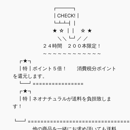
┏━━━┓
┃CHECK!┃
┗┻┻┫┃
★ ☆ ┃┃ ☆ ★
＼＼┗┛／ ／
２４時間 ２００本限定！
～～～～～～～～～～～～
┏★┓
┃特┃ポイント５倍！ 消費税分ポイント
を還元します。
┗━┛================
┏★┓
┃特┃ネオナチュラルが送料を負担致しま
す！
┗━┛================================
他の商品を一緒にお求め頂いても送料