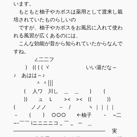
います。
もともと柚子やカボスは薬用として渡来し栽
培されていたものらしいの
ですが、柚子やカボスをお風呂に入れて使わ
れる風習が広くあるのには、
こんな効能が昔から知られていたからなんで
すね。
∠二二フ
) (( ( ( ヾ いい湯だな～
♪ あはは～♪
＾ ＾|||
( 人ワ 川し ＿ ＿ ) (
)) ュ Ｌ >< >< (( ))
( ノノノ － / ヽ ｜｜｜｜
－ ( ) ○○○ ←柚子 - ~二
~-￣￣ iニニニニコ _ ￣ _ ─ ＿
───────────────────────── 実