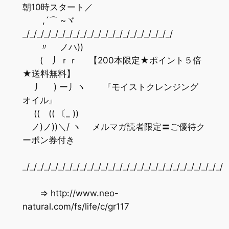
朝10時スタート／
,´⌒ ~ヾ
_/_/_/_/_/_/_/_/_/_/_/_/_/_/_/_/_/_/_/_/_/
〃 ノハ))
( 丿ｒｒ 【200本限定★ポイント５倍
★送料無料】
丿 ) ー丿ヽ 『モイストクレンジング
オイル』
(( (( 〔_ ))
ノ)ノ))＼/ ヽ メルマガ読者限定〓ご優待ク
ーポン券付き
_/_/_/_/_/_/_/_/_/_/_/_/_/_/_/_/_/_/_/_/_/_/_/_/_/_/_/_/
⇒ http://www.neo-
natural.com/fs/life/c/gr117