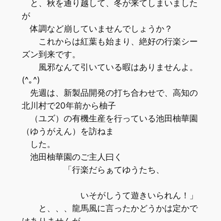
と、秋を通り越して、冬が来てしまいました
が
体調など崩していませんでしょうか？
これからは紅葉も始まり、絶好の行楽シー
ズン到来です。
風邪なんて引いている暇はありませんよ。
(^｡^)
先週は、新製品開発の打ち合わせで、高知の
北川村で20年前から柚子
（ユズ）の有機生産を行っている池田柚華園
（ゆうがえん）を訪ねま
した。
池田柚華園のご主人曰く
「行楽だらぁてゆうたち、
いそがしうて遊きいられん！」
と、、、龍馬風に言ったかどうかは定かで
はありませんが