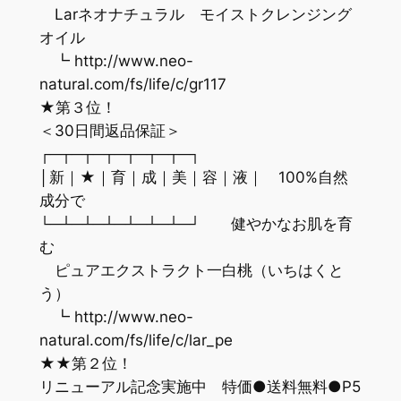
Larネオナチュラル モイストクレンジング
オイル
┗ http://www.neo-
natural.com/fs/life/c/gr117
★第３位！
＜30日間返品保証＞
┌─┬─┬─┬─┬─┬─┬─┐
│新｜★｜育｜成｜美｜容｜液｜ 100%自然
成分で
└─┴─┴─┴─┴─┴─┴─┘ 健やかなお肌を育
む
ピュアエクストラクト一白桃（いちはくと
う）
┗ http://www.neo-
natural.com/fs/life/c/lar_pe
★★第２位！
リニューアル記念実施中 特価●送料無料●P5