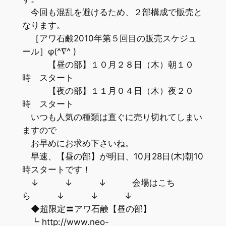
今回も混乱を避けるため、２部構成で販売と
なります。
［アワ石鹸2010年第５回目の販売スケジュ
ール］φ(^∇^ )
【昼の部】１０月２８日（木）朝１０
時 スタート
【夜の部】１１月０４日（木）夜２０
時 スタート
いつも人気の種類は直ぐに売り切れてしまい
ますので
お早めにお求め下さいね。
早速、【昼の部】が明日、10月28日(木)朝10
時スタートです！
↓ ↓ ↓ 会場はこち
ら ↓ ↓ ↓
◆超限定〓アワ石鹸【昼の部】
┗ http://www.neo-