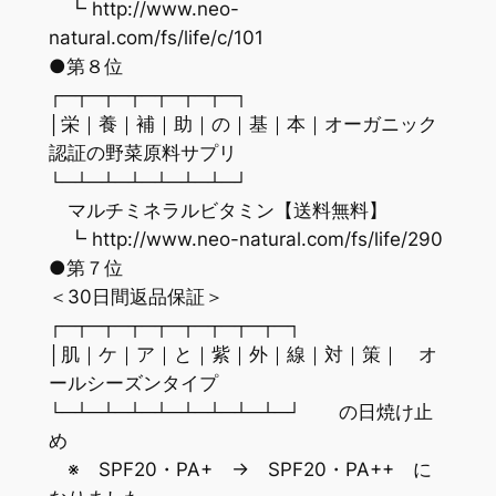
┗ http://www.neo-
natural.com/fs/life/c/101
●第８位
┌─┬─┬─┬─┬─┬─┬─┐
│栄｜養｜補｜助｜の｜基｜本｜オーガニック
認証の野菜原料サプリ
└─┴─┴─┴─┴─┴─┴─┘
マルチミネラルビタミン【送料無料】
┗ http://www.neo-natural.com/fs/life/290
●第７位
＜30日間返品保証＞
┌─┬─┬─┬─┬─┬─┬─┬─┬─┐
│肌｜ケ｜ア｜と｜紫｜外｜線｜対｜策｜ オ
ールシーズンタイプ
└─┴─┴─┴─┴─┴─┴─┴─┴─┘ の日焼け止
め
※ SPF20・PA+ → SPF20・PA++ に