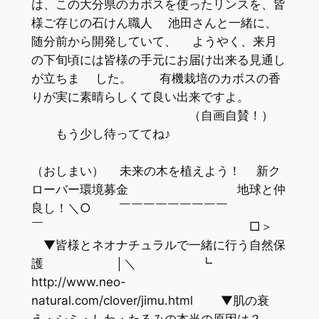
は、この大分県のカボスを使ったリンスを、皆
様ご存じの石けん職人 池田さんと一緒に、
随分前から開発していて、 ようやく、来月
の下旬頃には皆様の手元にお届け出来る見通し
が立ちま した。 有機栽培のカボスの香
りが実に素晴らしくて良い出来ですよ。
（自画自賛！）
もう少し待っててね♪
（おしまい） 未来の木を植えよう！ 新ク
ローバー環境募金 地球と仲
良し！＼○ ￣￣￣￣￣￣￣￣￣
￣ □＞
▼皆様とネオナチュラルで一緒に行う自然保
護 │＼ ┗
http://www.neo-
natural.com/clover/jimu.html ▼肌の衰
え・シミ・しわ・たるみの本当の原因は？