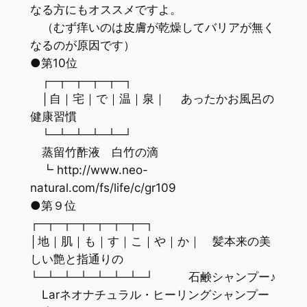
なる方にもオススメですよ。
（むず痒いのは皮膚が乾燥してバリアが無く
なるのが原因です）
●第10位
┌─┬─┬─┬─┬─┐
│自｜宅｜で｜温｜泉｜ あったかお風呂の
健康習慣
└─┴─┴─┴─┴─┘
蒸留竹酢液 白竹の滴
┗ http://www.neo-
natural.com/fs/life/c/gr109
●第９位
┌─┬─┬─┬─┬─┬─┬─┐
│地｜肌｜も｜す｜こ｜や｜か｜ 髪本来の美
しい艶と指通りの
└─┴─┴─┴─┴─┴─┴─┘ 石鹸シャンプー♪
Larネオナチュラル・ヒーリングシャンプー