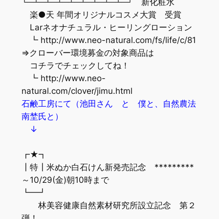
└─┴─┴─┴─┴─┴─┴─┴─┴─┘ 新化粧水
楽●天 年間オリジナルコスメ大賞 受賞
Larネオナチュラル・ヒーリングローション
┗ http://www.neo-natural.com/fs/life/c/81
⇒クローバー環境募金の対象商品は
コチラでチェックしてね！
┗ http://www.neo-
natural.com/clover/jimu.html
石鹸工房にて（池田さん と 僕と、自然農法
南埜氏と）
↓
┏★┓
┃特┃米ぬか白石けん新発売記念 *********
～10/29(金)朝10時まで
┗━┛
林美容健康自然素材研究所設立記念 第２
弾！