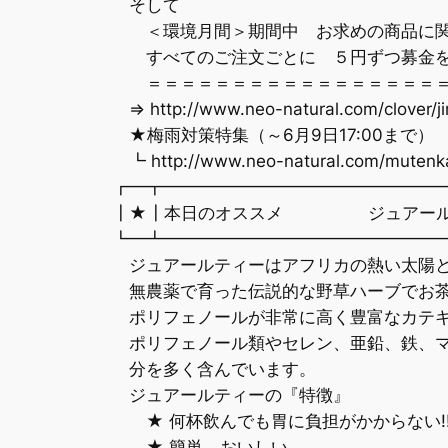
そして
＜環境月間＞期間中 お求めの商品に関
すべてのご注文ごとに ５円ずつ募金を
＝＝＝＝＝＝＝＝＝＝＝＝＝＝＝＝＝＝
⇒ http://www.neo-natural.com/clover/
★梅雨対策特集（～6月9日17:00まで）
┗ http://www.neo-natural.com/mutenk
┏━┳━━━━━━━━━━━━━━━━
┃★┃本日のオススメ ジュアールテ
┗━┻━━━━━━━━━━━━━━━━
ジュアールティーはアフリカの熱い太陽と
無農薬で育った伝説的な野草ハーブでお茶
ポリフェノールが非常に高く豊富なカテキ
ポリフェノール類やセレン、亜鉛、鉄、マ
分を多く含んでいます。
ジュアールティーの『特徴』
★ 何杯飲んでも胃に負担がかからない!
★ 簡単、おいしい