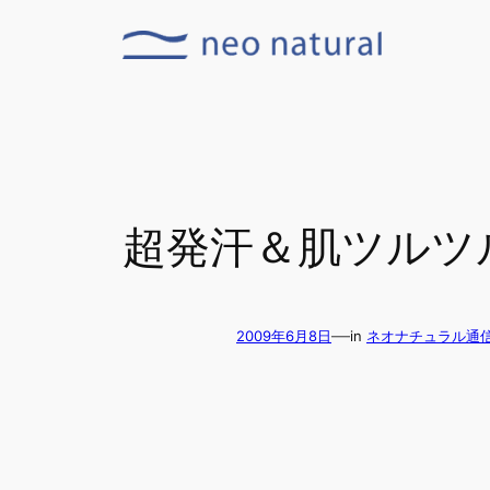
内
容
を
ス
キ
ッ
プ
超発汗＆肌ツルツ
—
2009年6月8日
in
ネオナチュラル通