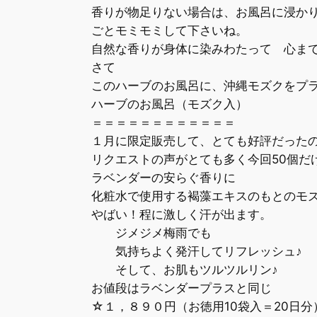
香りが物足りない場合は、お風呂に浸かり
ごとモミモミして下さいね。
自然な香りが身体に染みわたって 心まで
さて
このハーブのお風呂に、沖縄モズクをプラ
ハーブのお風呂（モズク入）
＝＝＝＝＝＝＝＝＝＝＝＝
１月に限定販売して、とても好評だった
リクエストの声がとても多く今回50個だ
ラベンダーの安らぐ香りに
化粧水で使用する褐藻エキスのもとのモ
やばい！程に激しく汗が出ます。
ジメジメ梅雨でも
気持ちよく発汗してリフレッシュ♪
そして、お肌もツルツルリン♪
お値段はラベンダープラスと同じ
☆１，８９０円（お徳用10袋入＝20日分