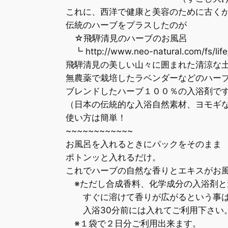
これに、西洋で健康と美容のために古くか
伝統のハーブをプラスしたのが
☆飛騨清見のハーブのお風呂
┗ http://www.neo-natural.com/fs/life
飛騨清見の美しい山々に囲まれた清涼な
無農薬で栽培したラベンダーなどのハーブ
ブレンドしたハーブ１００％の入浴剤で
（日本の伝統的な入浴自然素材、ヨモギな
使い方は簡単！
~~~~~~~~~~~~
お風呂を入れるときにパックをそのまま
ポトンッと入れるだけ。
これでハーブの自然な香りとエキスがお風
※ただし合成香料、化学成分の入浴剤と
すぐに溶けて香りが広がるという事は
入浴30分前には入れてご利用下さい
※１袋で２日分ご利用出来ます。