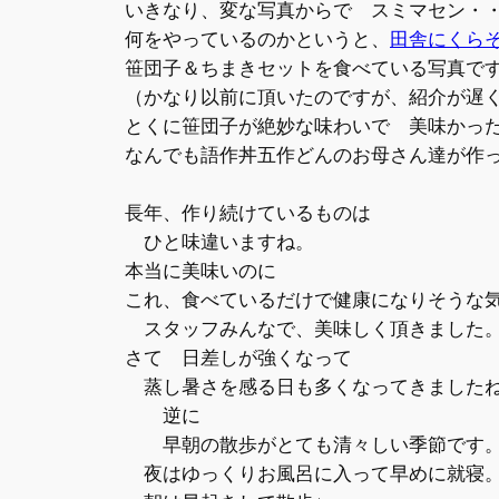
いきなり、変な写真からで スミマセン・
何をやっているのかというと、
田舎にくら
笹団子＆ちまきセットを食べている写真で
（かなり以前に頂いたのですが、紹介が遅くなっ
とくに笹団子が絶妙な味わいで 美味かっ
なんでも語作丼五作どんのお母さん達が作
長年、作り続けているものは
ひと味違いますね。
本当に美味いのに
これ、食べているだけで健康になりそうな
スタッフみんなで、美味しく頂きました。
さて 日差しが強くなって
蒸し暑さを感る日も多くなってきました
逆に
早朝の散歩がとても清々しい季節です
夜はゆっくりお風呂に入って早めに就寝