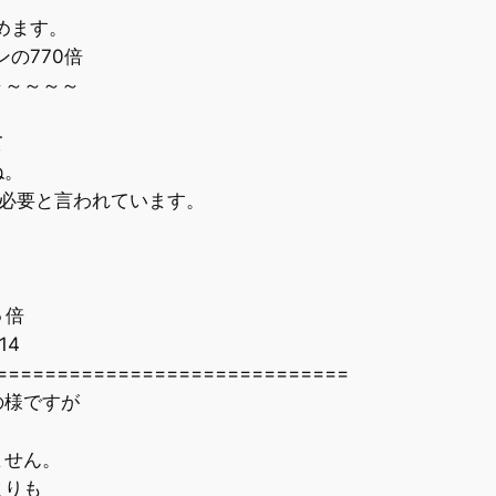
めます。
の770倍
～～
て
ね。
必要と言われています。
５倍
314
==============================
の様ですが
ません。
よりも