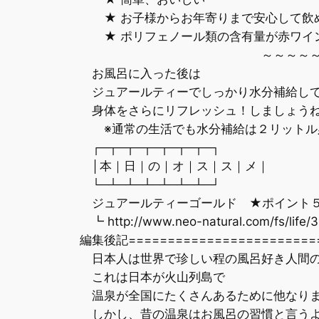
★ お子様からお年寄りまで安心して飲
★ ポリフェノール類の含有量が赤ワイン
～～～～～～～
お風呂に入った後は
ジュアールティーでしっかり水分補給し
身体をさらにリフレッシュ！しましょう
※通常の生活でも水分補給は２リットル
┌─┬─┬─┬─┬─┬─┬─┐
│本｜日｜の｜オ｜ス｜ス｜メ｜
└─┴─┴─┴─┴─┴─┴─┘
ジュアールティーゴールド ★ポイント
┗ http://www.neo-natural.com/fs/life/
編集後記=======================
日本人は世界で珍しい程の風呂好き人間
これは日本が火山列島で
温泉が全国にたくさんあるために他なり
しかし、昔の温泉はお風呂の習慣と言う