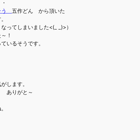
・・
そう
五作どん から頂いた
す。
てしまいました<(_ _)>）
た～！
っているそうです。
気がします。
 ありがと～
ね。
。
。