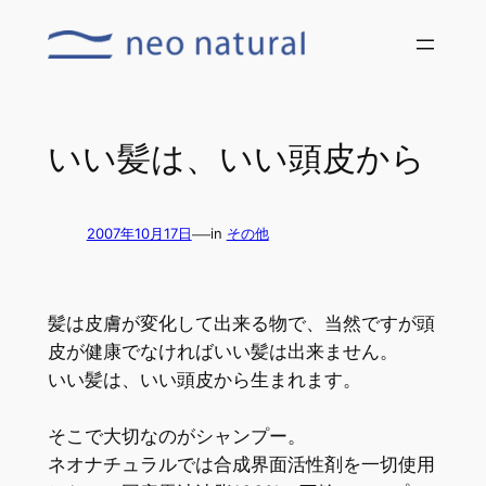
内
容
を
ス
キ
いい髪は、いい頭皮から
ッ
プ
—
2007年10月17日
in
その他
髪は皮膚が変化して出来る物で、当然ですが頭
皮が健康でなければいい髪は出来ません。
いい髪は、いい頭皮から生まれます。
そこで大切なのがシャンプー。
ネオナチュラルでは合成界面活性剤を一切使用