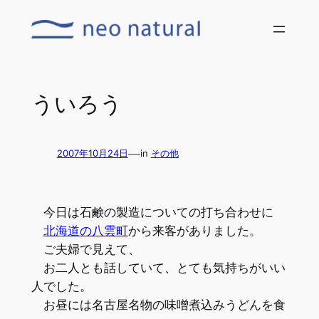
内
容
を
ス
キ
ういろう
ッ
プ
—
2007年10月24日
in
その他
今日は石鹸の製造についての打ち合わせに
北海道の八雲町
から来客がありました。
ご夫婦で見えて、
お二人とも話していて、とても気持ちがいい
人でした。
お昼には名古屋名物の味噌煮込みうどんを食