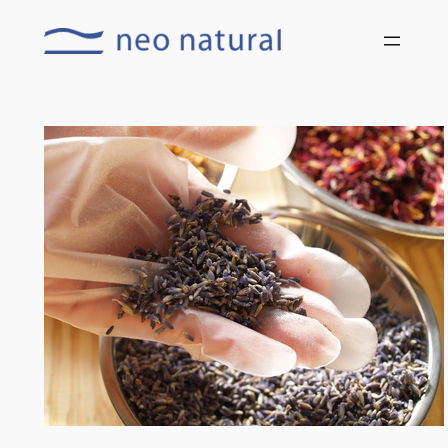
内
容
を
ス
キ
ッ
プ