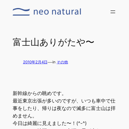
内
容
を
ス
キ
富士山ありがたや〜
ッ
プ
—
2010年2月4日
in
その他
新幹線からの眺めです。
最近東京出張が多いのですが、いつも車中で仕
事をしたり、帰りは夜なので滅多に富士山は拝
めません。
今日は綺麗に見えました〜！(^-^)