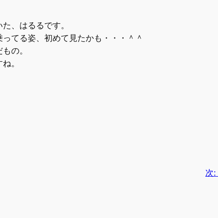
いた、はるるです。
乗ってる姿、初めて見たかも・・・＾＾
だもの。
すね。
次