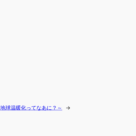
:
地球温暖化ってなあに？～
→