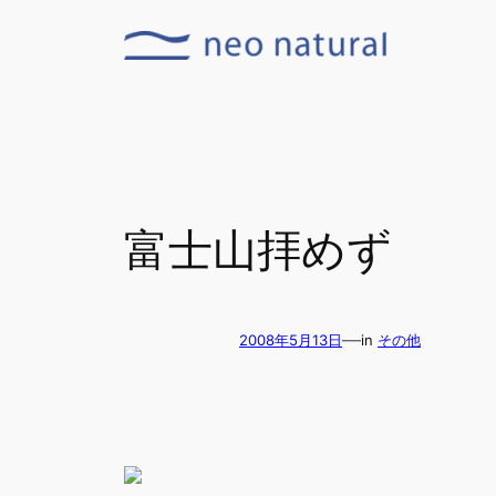
内
容
を
ス
キ
ッ
プ
富士山拝めず
—
2008年5月13日
in
その他