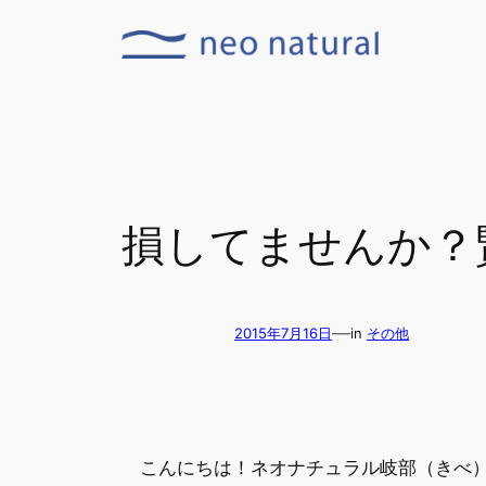
内
容
を
ス
キ
ッ
プ
損してませんか
—
2015年7月16日
in
その他
こんにちは！ネオナチュラル岐部（きべ