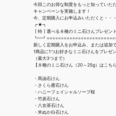
今回このお得な制度をもっと知っていた
キャンペーンを実施します！
今、定期購入にお申込みいただくと・・
┏★┓
┃特┃選べる８種のミニ石けんプレゼン
┗━┛=========================
新しく定期購入をお申込み、または追加で
1商品に1つお好きなミニ石けんをプレゼ
（最大3つまで）
【８種のミニ石けん（20～25g）はこち
・馬油石けん
・さくら蜜石けん
・ハニーフェイシャルソープ桜
・竹炭石けん
・八女茶石けん
・米ぬか白石けん