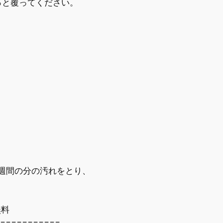
と覆ってください。
週間の分の汚れをとり、
。
無料
===========