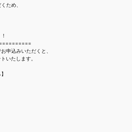
だくため、
・
ト！
=========
お申込みいただくと、
ントいたします。
ら】