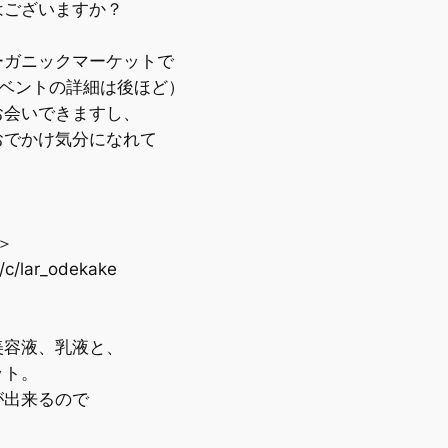
ございますか？
ガニックマーケットで
ベントの詳細は後ほど）
会いできますし、
でかけ気分になれて
＞
c/lar_odekake
容液、乳液と、
ット。
が出来るので