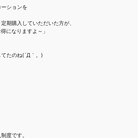
ローションを
、定期購入していただいた方が、
円お得になりますよ～」
たのね(´Д｀。)
入制度です。