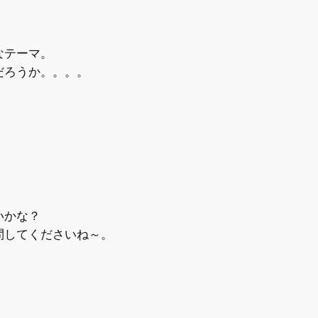
なテーマ。
だろうか。。。。
いかな？
問してくださいね～。