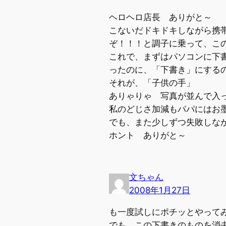
ヘロヘロ店長 ありがと～
こないだドキドキしながら携
ぞ！！！と調子に乗って、こ
これで、まずはパソコンに下
ったのに、「下書き」にする
それが、「子供の手」
ありゃりゃ 写真が並んで入
私のどじさ加減もパパにはお
でも、また少しずつ失敗しな
ホント ありがと～
文ちゃん
2008年1月27日
も一度試しにポチッとやって
でも、この下書きのものを消