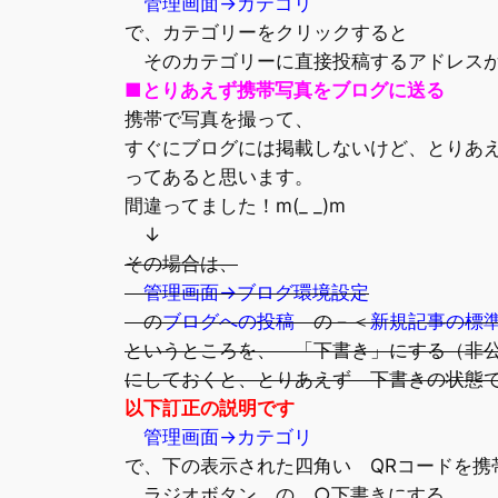
管理画面→カテゴリ
で、カテゴリーをクリックすると
そのカテゴリーに直接投稿するアドレスが
■とりあえず携帯写真をブログに送る
携帯で写真を撮って、
すぐにブログには掲載しないけど、とりあ
ってあると思います。
間違ってました！m(_ _)m
↓
その場合は、
管理画面→ブログ環境設定
の
ブログへの投稿
の－＜
新規記事の標
というところを、 「下書き」にする（非
にしておくと、とりあえず 下書きの状態
以下訂正の説明です
管理画面→カテゴリ
で、下の表示された四角い QRコードを携
ラジオボタン の ○下書きにする