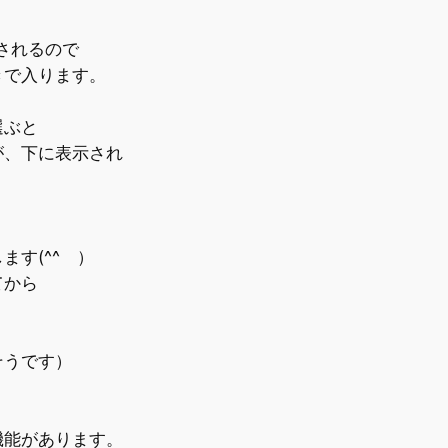
されるので
で入ります。
選ぶと
、下に表示され
す(^^ゞ）
てから
そうです）
機能があります。