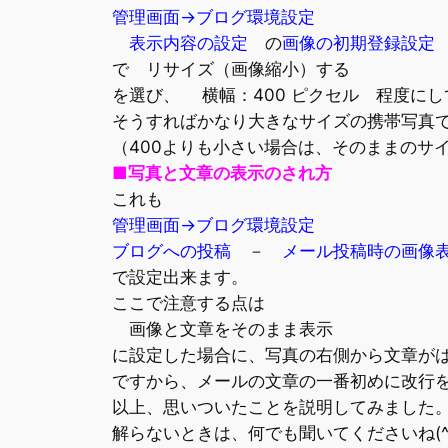
管理画面→ブログ環境設定
表示内容の設定
の
画像の初期登録設定
で リサイズ（画像縮小）する
を選び、 横幅：400 ピクセル 程度に
そうすればかなり大きなサイズの携帯写真で
（400よりも小さい場合は、そのままのサ
■写真と文章の表示のされ方
これも
管理画面→ブログ環境設定
ブログへの投稿
－
メール投稿時の画像
で設定出来ます。
ここで注意する点は
画像と文章をそのまま表示
に設定した場合に、写真の右側から文章が
ですから、メールの文章の一番初めに改行
以上、思いついたことを説明してみました
解らないときは、何でも聞いてくださいね(^.