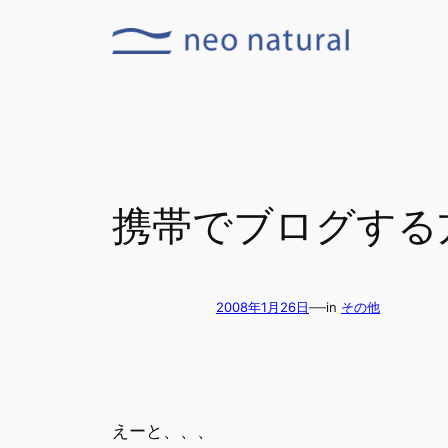
内
容
を
ス
キ
ッ
プ
携帯でブログする
—
2008年1月26日
in
その他
えーと、、、