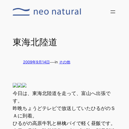
内
容
を
ス
キ
東海北陸道
ッ
プ
—
2009年9月14日
in
その他
今日は、東海北陸道を走って、富山へ出張で
す。
昨晩ちょうどテレビで放送していたひるがのＳ
Ａに到着。
ひるがの高原牛乳と林檎パイで軽く昼飯です。