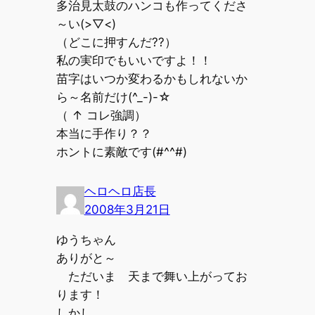
多治見太鼓のハンコも作ってくださ
～い(>▽<)
（どこに押すんだ??）
私の実印でもいいですよ！！
苗字はいつか変わるかもしれないか
ら～名前だけ(^_-)-☆
（ ↑ コレ強調）
本当に手作り？？
ホントに素敵です(#^^#)
ヘロヘロ店長
2008年3月21日
ゆうちゃん
ありがと～
ただいま 天まで舞い上がってお
ります！
しかし