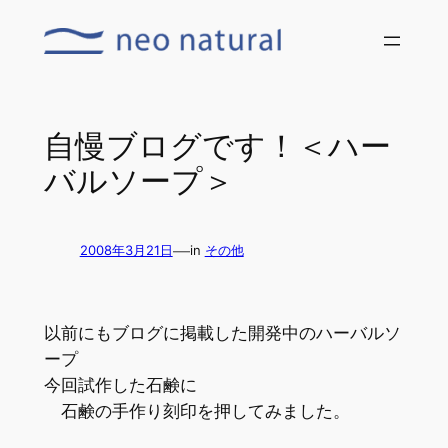
内
容
を
ス
キ
自慢ブログです！＜ハー
ッ
バルソープ＞
プ
—
2008年3月21日
in
その他
以前にもブログに掲載した開発中のハーバルソ
ープ
今回試作した石鹸に
石鹸の手作り刻印を押してみました。