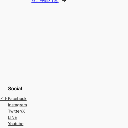
次:
沖縄行き
→
Social
イト
Facebook
Instagram
Twitter/X
LINE
Youtube