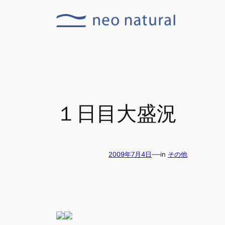
内
容
を
ス
キ
ッ
プ
１日目大盛況
—
2009年7月4日
in
その他