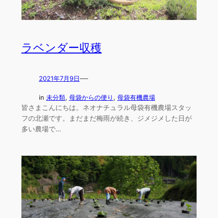
ラベンダー収穫
—
2021年7月9日
in
未分類
, 
母袋からの便り
, 
母袋有機農場
皆さまこんにちは。ネオナチュラル母袋有機農場スタッ
フの北瀬です。まだまだ梅雨が続き、ジメジメした日が
多い農場で…