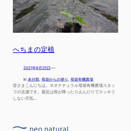
へちまの定植
—
2021年6月25日
in
未分類
, 
母袋からの便り
, 
母袋有機農場
皆さまこんにちは。ネオナチュラル母袋有機農場スタッ
フの北瀬です。最近は雨が降ったり止んだりでスッキリ
しない天気…