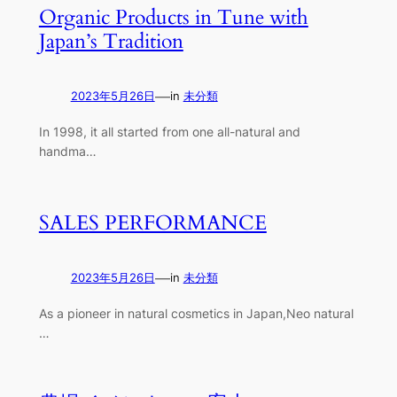
Organic Products in Tune with
Japan’s Tradition
—
2023年5月26日
in
未分類
In 1998, it all started from one all-natural and
handma…
SALES PERFORMANCE
—
2023年5月26日
in
未分類
As a pioneer in natural cosmetics in Japan,Neo natural
…