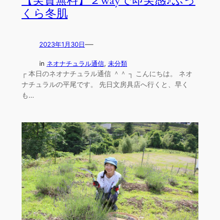
【実質無料】２wayで即実感♪ふっ
くら冬肌
—
2023年1月30日
in
ネオナチュラル通信
, 
未分類
┌ 本日のネオナチュラル通信 ＾＾ ┐ こんにちは。 ネオ
ナチュラルの平尾です。 先日文房具店へ行くと、早く
も…