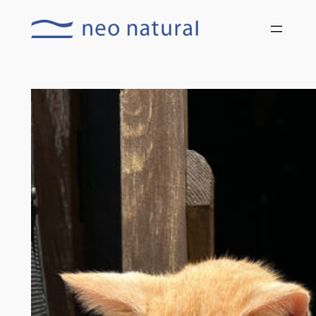
内
容
を
ス
キ
ッ
プ