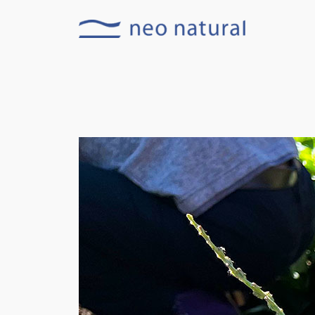
内
容
を
ス
キ
ッ
プ