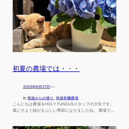
初夏の農場では・・・
—
2025年6月27日
in
母袋からの便り
, 
母袋有機農場
こんにちは農場＆HOLY FUNGUSスタッフの大矢です。
風にそよぐ緑がまぶしい季節になりましたね。 農場で…