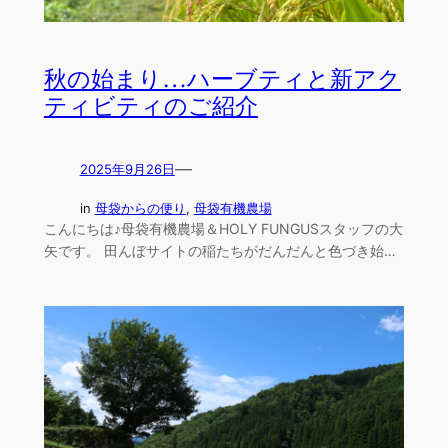
秋の始まり…ハーブティと新アク
ティビティのご紹介
—
2025年9月26日
in
母袋からの便り
, 
母袋有機農場
こんにちは♪母袋有機農場＆HOLY FUNGUSスタッフの大
矢です。 田んぼサイトの稲たちがだんだんと色づき始…