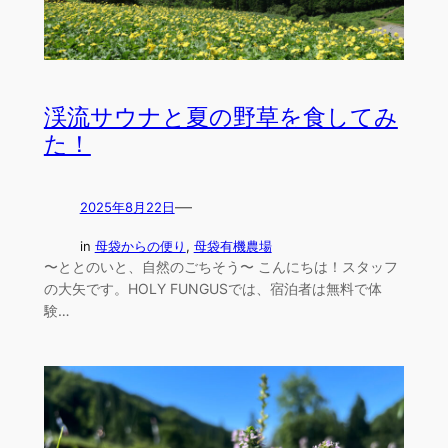
渓流サウナと夏の野草を食してみ
た！
—
2025年8月22日
in
母袋からの便り
, 
母袋有機農場
〜ととのいと、自然のごちそう〜 こんにちは！スタッフ
の大矢です。HOLY FUNGUSでは、宿泊者は無料で体
験…