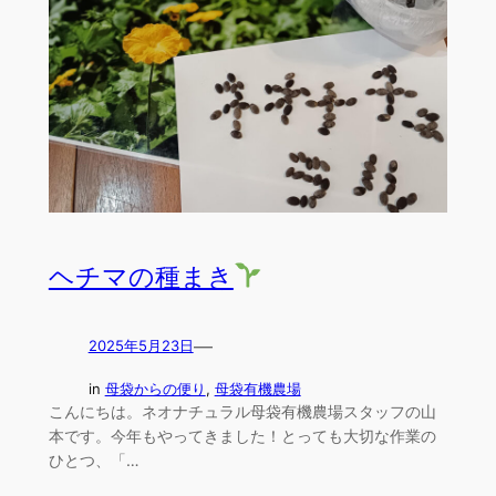
ヘチマの種まき
—
2025年5月23日
in
母袋からの便り
, 
母袋有機農場
こんにちは。ネオナチュラル母袋有機農場スタッフの山
本です。今年もやってきました！とっても大切な作業の
ひとつ、「…