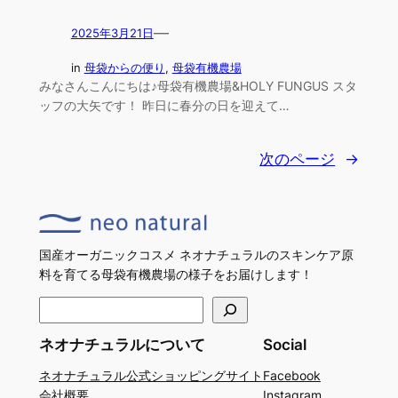
—
2025年3月21日
in
母袋からの便り
, 
母袋有機農場
みなさんこんにちは♪母袋有機農場&HOLY FUNGUS スタ
ッフの大矢です！ 昨日に春分の日を迎えて…
次のページ
→
国産オーガニックコスメ ネオナチュラルのスキンケア原
料を育てる母袋有機農場の様子をお届けします！
検
索
ネオナチュラルについて
Social
ネオナチュラル公式ショッピングサイト
Facebook
会社概要
Instagram