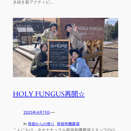
き続き新アクティビ…
HOLY FUNGUS再開☆
—
2025年4月11日
in
母袋からの便り
, 
母袋有機農場
こんにちは。ネオナチュラル母袋有機農場スタッフの山