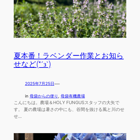
夏本番！ラベンダー作業とお知ら
せなど(*´з`)
—
2025年7月25日
in
母袋からの便り
, 
母袋有機農場
こんにちは。農場＆HOLY FUNGUSスタッフの大矢で
す。 夏の農場は暑さの中にも、谷間を抜ける風と川のせ
せ…