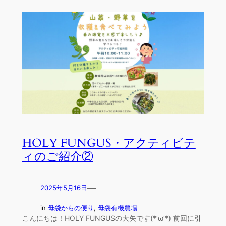
HOLY FUNGUS・アクティビテ
ィのご紹介②
—
2025年5月16日
in
母袋からの便り
, 
母袋有機農場
こんにちは！HOLY FUNGUSの大矢です(*’ω’*) 前回に引