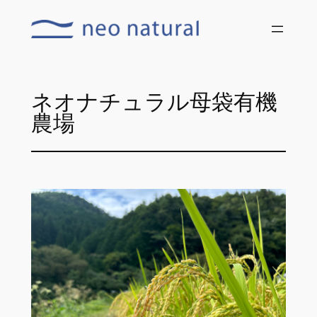
内
容
を
ス
キ
ネオナチュラル母袋有機
ッ
農場
プ