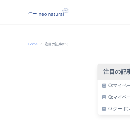
Skip
to
content
Home
注目の記事(CS)
注目の記事(
Q:マイ
Q:マイ
Q:クー