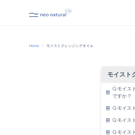
Skip
to
content
Home
モイストクレンジングオイル
モイスト
Q.モイ
ですか？
Q.モイ
Q.モイ
Q.モイ