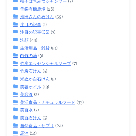
柚子はちみつシャンプー
(7)
母袋有機農場
(26)
池田さんの石けん
(59)
注目の記事
(1)
注目の記事(CS)
(3)
洗顔
(43)
生活用品・雑貨
(51)
白竹の滴
(3)
竹炭エッセンシャルソープ
(7)
竹炭石けん
(5)
米ぬか白石けん
(5)
美容オイル
(13)
美容液
(2)
美活食品・ナチュラルフード
(33)
美百水
(7)
美百石けん
(5)
自然食品・サプリ
(24)
馬油
(14)