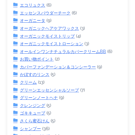
エコリュクス
(6)
エッセンスパウダーチーク
(6)
オーガニータ
(9)
オーガニックヘアケアワックス
(3)
オーガニックモイストリップ
(4)
オーガニックモイストローション
(3)
オールインワンナチュラルカバークリームBB
(6)
お買い物ポイント
(2)
カバーファンデーション＆コンシーラー
(9)
かぼすのリンス
(5)
クリーム
(13)
グリーンエッセンシャルソープ
(7)
グリーンノートヘナ
(9)
クレンジング
(5)
ゴキキューブ
(5)
さくら蜜石けん
(5)
シャンプー
(36)