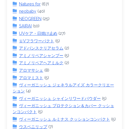
Natures for
(67)
neobaby
(40)
NEOGREEN
(25)
SAIRAI
(10)
UVケア・日焼け止め
(27)
ＵVフラワーパクト
(5)
アドバンスクリアセラム
(2)
アミノリペアシャンプー
(5)
アミノリペアヘアミルク
(2)
アロマサシェ
(8)
アロマミスト
(5)
ヴィーガニッシュ ジェネラルアイズ カラークリエー
ション
(4)
ヴィーガニッシュ シャインリワードパウダー
(5)
ヴィーガニッシュ プロテクション＆カバー クッショ
ンコンパクト
(5)
ヴィーガニッシュ ルミナス クッションコンパクト
(5)
ウスベニリップ
(7)