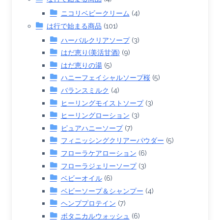
ニコリベビークリーム
(4)
は行で始まる商品
(101)
ハーバルクリアソープ
(3)
はだ恵り(美活甘酒)
(9)
はだ恵りの湯
(5)
ハニーフェイシャルソープ桜
(5)
バランスミルク
(4)
ヒーリングモイストソープ
(3)
ヒーリングローション
(3)
ピュアハニーソープ
(7)
フィニッシングクリアーパウダー
(5)
フローラケアローション
(6)
フローラジェリーソープ
(3)
ベビーオイル
(6)
ベビーソープ＆シャンプー
(4)
ヘンププロテイン
(7)
ボタニカルウォッシュ
(6)