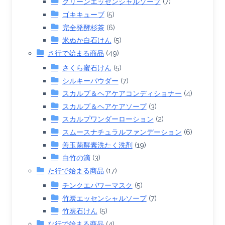
グリーンエッセンシャルソープ
(7)
ゴキキューブ
(5)
完全発酵杉茶
(6)
米ぬか白石けん
(5)
さ行で始まる商品
(49)
さくら蜜石けん
(5)
シルキーパウダー
(7)
スカルプ＆ヘアケアコンディショナー
(4)
スカルプ＆ヘアケアソープ
(3)
スカルプワンダーローション
(2)
スムースナチュラルファンデーション
(6)
善玉菌酵素洗たく洗剤
(19)
白竹の滴
(3)
た行で始まる商品
(17)
チンクエパワーマスク
(5)
竹炭エッセンシャルソープ
(7)
竹炭石けん
(5)
な行で始まる商品
(4)