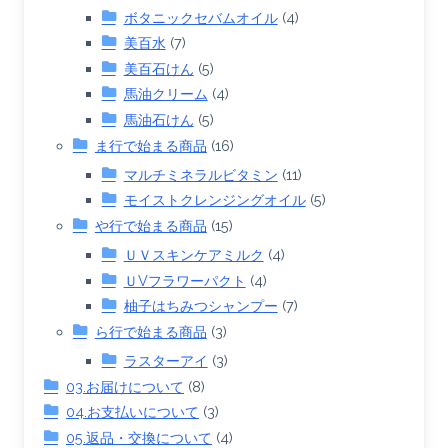
ボタニックセバムオイル
(4)
美百水
(7)
美百石けん
(5)
馬油クリーム
(4)
馬油石けん
(5)
ま行で始まる商品
(16)
マルチミネラルビタミン
(11)
モイストクレンジングオイル
(5)
や行で始まる商品
(15)
ＵＶスキンケアミルク
(4)
ＵVフラワーパクト
(4)
柚子はちみつシャンプー
(7)
ら行で始まる商品
(3)
ラスターアイ
(3)
03.お届けについて
(8)
04.お支払いについて
(3)
05.返品・交換について
(4)