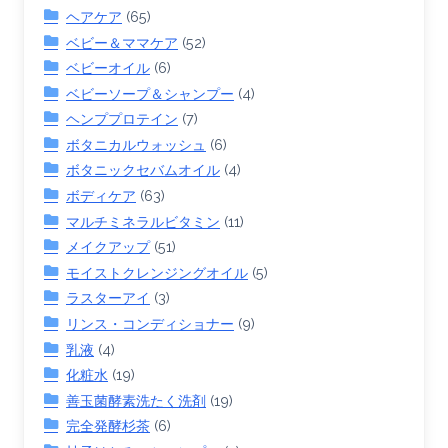
ヘアケア
(65)
ベビー＆ママケア
(52)
ベビーオイル
(6)
ベビーソープ＆シャンプー
(4)
ヘンププロテイン
(7)
ボタニカルウォッシュ
(6)
ボタニックセバムオイル
(4)
ボディケア
(63)
マルチミネラルビタミン
(11)
メイクアップ
(51)
モイストクレンジングオイル
(5)
ラスターアイ
(3)
リンス・コンディショナー
(9)
乳液
(4)
化粧水
(19)
善玉菌酵素洗たく洗剤
(19)
完全発酵杉茶
(6)