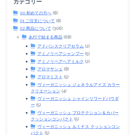
カテゴリー
00.初めての方へ
(8)
01.ご注文について
(8)
02.商品について
(306)
あ行で始まる商品
(68)
アドバンスクリアセラム
(2)
アミノリペアシャンプー
(5)
アミノリペアヘアミルク
(2)
アロマサシェ
(8)
アロマミスト
(5)
ヴィーガニッシュ ジェネラルアイズ カラー
クリエーション
(4)
ヴィーガニッシュ シャインリワードパウダ
ー
(5)
ヴィーガニッシュ プロテクション＆カバー
クッションコンパクト
(5)
ヴィーガニッシュ ルミナス クッションコン
パクト
(5)