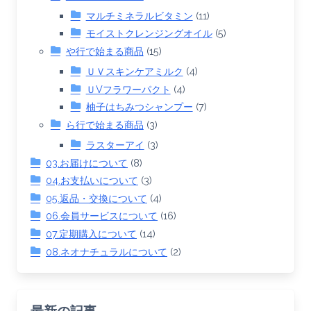
マルチミネラルビタミン
(11)
モイストクレンジングオイル
(5)
や行で始まる商品
(15)
ＵＶスキンケアミルク
(4)
ＵVフラワーパクト
(4)
柚子はちみつシャンプー
(7)
ら行で始まる商品
(3)
ラスターアイ
(3)
03.お届けについて
(8)
04.お支払いについて
(3)
05.返品・交換について
(4)
06.会員サービスについて
(16)
07.定期購入について
(14)
08.ネオナチュラルについて
(2)
最新の記事