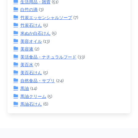
生活用品・雑貨
(51)
白竹の滴
(3)
竹炭エッセンシャルソープ
(7)
竹炭石けん
(5)
米ぬか白石けん
(5)
美容オイル
(13)
美容液
(2)
美活食品・ナチュラルフード
(33)
美百水
(7)
美百石けん
(5)
自然食品・サプリ
(24)
馬油
(14)
馬油クリーム
(5)
馬油石けん
(6)