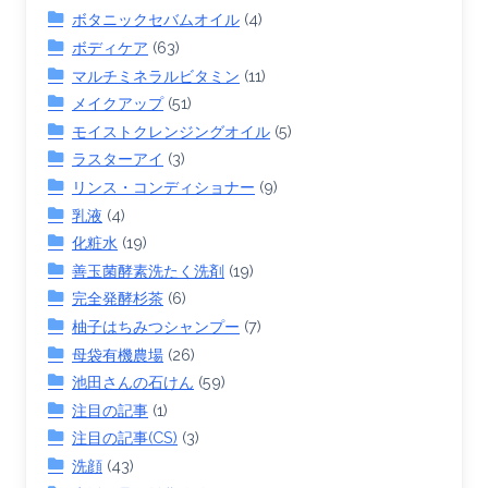
ボタニックセバムオイル
(4)
ボディケア
(63)
マルチミネラルビタミン
(11)
メイクアップ
(51)
モイストクレンジングオイル
(5)
ラスターアイ
(3)
リンス・コンディショナー
(9)
乳液
(4)
化粧水
(19)
善玉菌酵素洗たく洗剤
(19)
完全発酵杉茶
(6)
柚子はちみつシャンプー
(7)
母袋有機農場
(26)
池田さんの石けん
(59)
注目の記事
(1)
注目の記事(CS)
(3)
洗顔
(43)