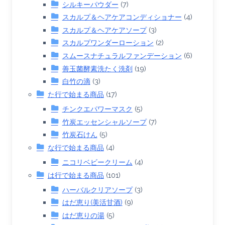
シルキーパウダー
(7)
スカルプ＆ヘアケアコンディショナー
(4)
スカルプ＆ヘアケアソープ
(3)
スカルプワンダーローション
(2)
スムースナチュラルファンデーション
(6)
善玉菌酵素洗たく洗剤
(19)
白竹の滴
(3)
た行で始まる商品
(17)
チンクエパワーマスク
(5)
竹炭エッセンシャルソープ
(7)
竹炭石けん
(5)
な行で始まる商品
(4)
ニコリベビークリーム
(4)
は行で始まる商品
(101)
ハーバルクリアソープ
(3)
はだ恵り(美活甘酒)
(9)
はだ恵りの湯
(5)