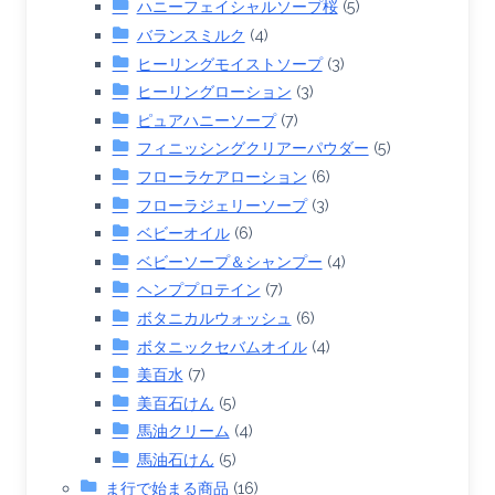
ハニーフェイシャルソープ桜
(5)
バランスミルク
(4)
ヒーリングモイストソープ
(3)
ヒーリングローション
(3)
ピュアハニーソープ
(7)
フィニッシングクリアーパウダー
(5)
フローラケアローション
(6)
フローラジェリーソープ
(3)
ベビーオイル
(6)
ベビーソープ＆シャンプー
(4)
ヘンププロテイン
(7)
ボタニカルウォッシュ
(6)
ボタニックセバムオイル
(4)
美百水
(7)
美百石けん
(5)
馬油クリーム
(4)
馬油石けん
(5)
ま行で始まる商品
(16)