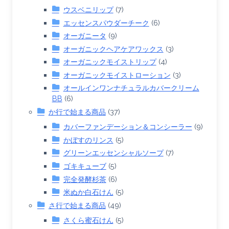
ウスベニリップ
(7)
エッセンスパウダーチーク
(6)
オーガニータ
(9)
オーガニックヘアケアワックス
(3)
オーガニックモイストリップ
(4)
オーガニックモイストローション
(3)
オールインワンナチュラルカバークリーム
BB
(6)
か行で始まる商品
(37)
カバーファンデーション＆コンシーラー
(9)
かぼすのリンス
(5)
グリーンエッセンシャルソープ
(7)
ゴキキューブ
(5)
完全発酵杉茶
(6)
米ぬか白石けん
(5)
さ行で始まる商品
(49)
さくら蜜石けん
(5)