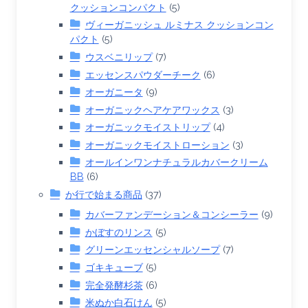
クッションコンパクト
(5)
ヴィーガニッシュ ルミナス クッションコン
パクト
(5)
ウスベニリップ
(7)
エッセンスパウダーチーク
(6)
オーガニータ
(9)
オーガニックヘアケアワックス
(3)
オーガニックモイストリップ
(4)
オーガニックモイストローション
(3)
オールインワンナチュラルカバークリーム
BB
(6)
か行で始まる商品
(37)
カバーファンデーション＆コンシーラー
(9)
かぼすのリンス
(5)
グリーンエッセンシャルソープ
(7)
ゴキキューブ
(5)
完全発酵杉茶
(6)
米ぬか白石けん
(5)