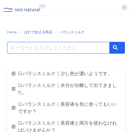
Skip
to
content
Home
は行で始まる商品
バランスミルク
Search
Search
for:
Q.バランスミルク｜少し色が濃いようです。
Q.バランスミルク｜水分が分離して出てきまし
た。
Q.バランスミルク｜美容液を先に使ってもいい
ですか？
Q.バランスミルク｜美容液と両方を使わなけれ
ばいけませんか？