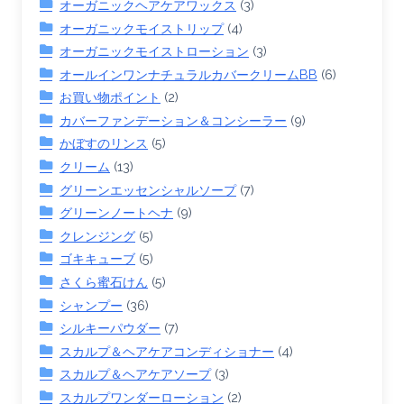
オーガニックヘアケアワックス
(3)
オーガニックモイストリップ
(4)
オーガニックモイストローション
(3)
オールインワンナチュラルカバークリームBB
(6)
お買い物ポイント
(2)
カバーファンデーション＆コンシーラー
(9)
かぼすのリンス
(5)
クリーム
(13)
グリーンエッセンシャルソープ
(7)
グリーンノートヘナ
(9)
クレンジング
(5)
ゴキキューブ
(5)
さくら蜜石けん
(5)
シャンプー
(36)
シルキーパウダー
(7)
スカルプ＆ヘアケアコンディショナー
(4)
スカルプ＆ヘアケアソープ
(3)
スカルプワンダーローション
(2)