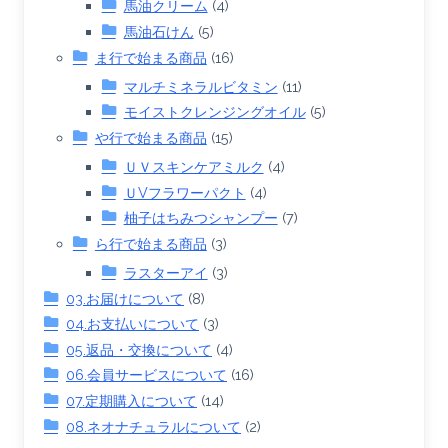
馬油クリーム
(4)
馬油石けん
(5)
ま行で始まる商品
(16)
マルチミネラルビタミン
(11)
モイストクレンジングオイル
(5)
や行で始まる商品
(15)
ＵＶスキンケアミルク
(4)
ＵVフラワーパクト
(4)
柚子はちみつシャンプー
(7)
ら行で始まる商品
(3)
ラスターアイ
(3)
03.お届けについて
(8)
04.お支払いについて
(3)
05.返品・交換について
(4)
06.会員サービスについて
(16)
07.定期購入について
(14)
08.ネオナチュラルについて
(2)