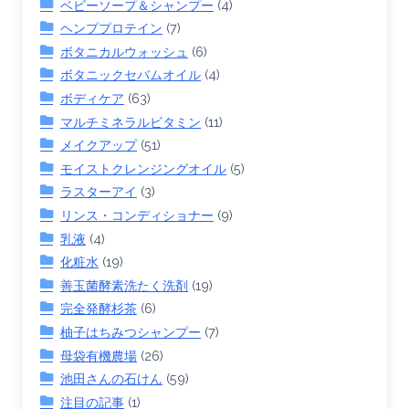
ベビーソープ＆シャンプー
(4)
ヘンププロテイン
(7)
ボタニカルウォッシュ
(6)
ボタニックセバムオイル
(4)
ボディケア
(63)
マルチミネラルビタミン
(11)
メイクアップ
(51)
モイストクレンジングオイル
(5)
ラスターアイ
(3)
リンス・コンディショナー
(9)
乳液
(4)
化粧水
(19)
善玉菌酵素洗たく洗剤
(19)
完全発酵杉茶
(6)
柚子はちみつシャンプー
(7)
母袋有機農場
(26)
池田さんの石けん
(59)
注目の記事
(1)