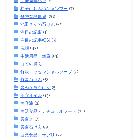
完全発酵杉茶
(6)
柚子はちみつシャンプー
(7)
母袋有機農場
(26)
池田さんの石けん
(59)
注目の記事
(1)
注目の記事(CS)
(3)
洗顔
(43)
生活用品・雑貨
(51)
白竹の滴
(3)
竹炭エッセンシャルソープ
(7)
竹炭石けん
(5)
米ぬか白石けん
(5)
美容オイル
(13)
美容液
(2)
美活食品・ナチュラルフード
(33)
美百水
(7)
美百石けん
(5)
自然食品・サプリ
(24)