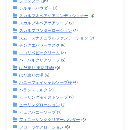
シャンプー
(36)
シルキーパウダー
(7)
スカルプ＆ヘアケアコンディショナー
(4)
スカルプ＆ヘアケアソープ
(3)
スカルプワンダーローション
(2)
スムースナチュラルファンデーション
(7)
チンクエパワーマスク
(5)
ニコリベビークリーム
(4)
ハーバルクリアソープ
(3)
はだ恵り(美活甘酒)
(9)
はだ恵りの湯
(5)
ハニーフェイシャルソープ桜
(5)
バランスミルク
(4)
ヒーリングモイストソープ
(3)
ヒーリングローション
(3)
ピュアハニーソープ
(7)
フィニッシングクリアーパウダー
(5)
フローラケアローション
(6)