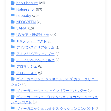
babu-beaute
(26)
Natures for
(67)
neobaby
(40)
NEOGREEN
(25)
SAIRAI
(10)
UVケア・日焼け止め
(27)
ＵVフラワーパクト
(5)
アドバンスクリアセラム
(2)
アミノリペアシャンプー
(5)
アミノリペアヘアミルク
(2)
アロマサシェ
(8)
アロマミスト
(5)
ヴィーガニッシュ ジェネラルアイズ カラークリエー
ション
(4)
ヴィーガニッシュ シャインリワードパウダー
(5)
ヴィーガニッシュ プロテクション＆カバー クッショ
ンコンパクト
(5)
ヴィーガニッシュ ルミナス クッションコンパクト
(5)