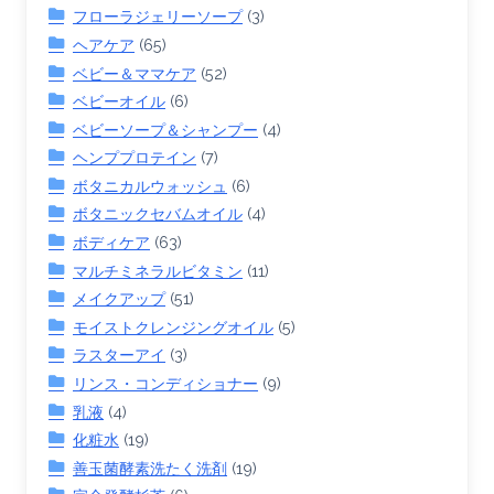
フローラジェリーソープ
(3)
ヘアケア
(65)
ベビー＆ママケア
(52)
ベビーオイル
(6)
ベビーソープ＆シャンプー
(4)
ヘンププロテイン
(7)
ボタニカルウォッシュ
(6)
ボタニックセバムオイル
(4)
ボディケア
(63)
マルチミネラルビタミン
(11)
メイクアップ
(51)
モイストクレンジングオイル
(5)
ラスターアイ
(3)
リンス・コンディショナー
(9)
乳液
(4)
化粧水
(19)
善玉菌酵素洗たく洗剤
(19)