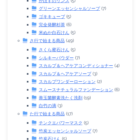
かぼすのリンス
(5)
グリーンエッセンシャルソープ
(7)
ゴキキューブ
(5)
完全発酵杉茶
(6)
米ぬか白石けん
(5)
さ行で始まる商品
(49)
さくら蜜石けん
(5)
シルキーパウダー
(7)
スカルプ＆ヘアケアコンディショナー
(4)
スカルプ＆ヘアケアソープ
(3)
スカルプワンダーローション
(2)
スムースナチュラルファンデーション
(6)
善玉菌酵素洗たく洗剤
(19)
白竹の滴
(3)
た行で始まる商品
(17)
チンクエパワーマスク
(5)
竹炭エッセンシャルソープ
(7)
竹炭石けん
(5)