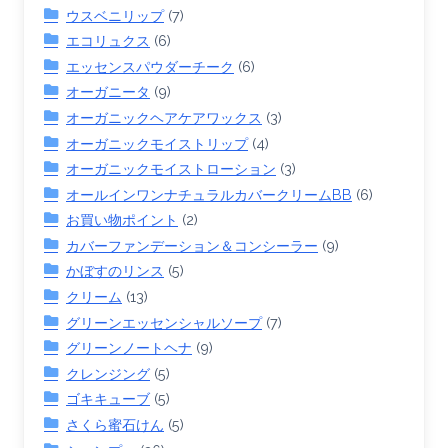
ウスベニリップ
(7)
エコリュクス
(6)
エッセンスパウダーチーク
(6)
オーガニータ
(9)
オーガニックヘアケアワックス
(3)
オーガニックモイストリップ
(4)
オーガニックモイストローション
(3)
オールインワンナチュラルカバークリームBB
(6)
お買い物ポイント
(2)
カバーファンデーション＆コンシーラー
(9)
かぼすのリンス
(5)
クリーム
(13)
グリーンエッセンシャルソープ
(7)
グリーンノートヘナ
(9)
クレンジング
(5)
ゴキキューブ
(5)
さくら蜜石けん
(5)