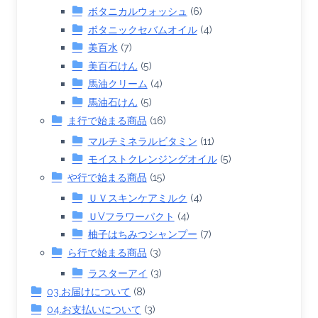
ボタニカルウォッシュ
(6)
ボタニックセバムオイル
(4)
美百水
(7)
美百石けん
(5)
馬油クリーム
(4)
馬油石けん
(5)
ま行で始まる商品
(16)
マルチミネラルビタミン
(11)
モイストクレンジングオイル
(5)
や行で始まる商品
(15)
ＵＶスキンケアミルク
(4)
ＵVフラワーパクト
(4)
柚子はちみつシャンプー
(7)
ら行で始まる商品
(3)
ラスターアイ
(3)
03.お届けについて
(8)
04.お支払いについて
(3)