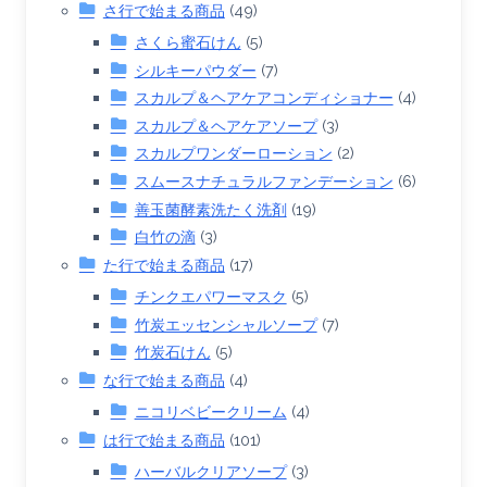
さ行で始まる商品
(49)
さくら蜜石けん
(5)
シルキーパウダー
(7)
スカルプ＆ヘアケアコンディショナー
(4)
スカルプ＆ヘアケアソープ
(3)
スカルプワンダーローション
(2)
スムースナチュラルファンデーション
(6)
善玉菌酵素洗たく洗剤
(19)
白竹の滴
(3)
た行で始まる商品
(17)
チンクエパワーマスク
(5)
竹炭エッセンシャルソープ
(7)
竹炭石けん
(5)
な行で始まる商品
(4)
ニコリベビークリーム
(4)
は行で始まる商品
(101)
ハーバルクリアソープ
(3)