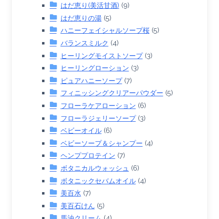
はだ恵り(美活甘酒)
(9)
はだ恵りの湯
(5)
ハニーフェイシャルソープ桜
(5)
バランスミルク
(4)
ヒーリングモイストソープ
(3)
ヒーリングローション
(3)
ピュアハニーソープ
(7)
フィニッシングクリアーパウダー
(5)
フローラケアローション
(6)
フローラジェリーソープ
(3)
ベビーオイル
(6)
ベビーソープ＆シャンプー
(4)
ヘンププロテイン
(7)
ボタニカルウォッシュ
(6)
ボタニックセバムオイル
(4)
美百水
(7)
美百石けん
(5)
馬油クリーム
(4)