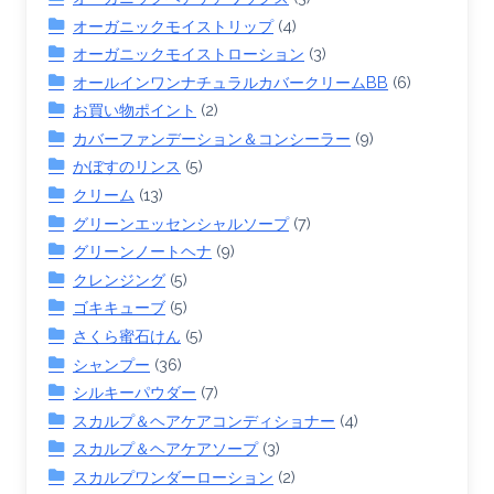
オーガニックモイストリップ
(4)
オーガニックモイストローション
(3)
オールインワンナチュラルカバークリームBB
(6)
お買い物ポイント
(2)
カバーファンデーション＆コンシーラー
(9)
かぼすのリンス
(5)
クリーム
(13)
グリーンエッセンシャルソープ
(7)
グリーンノートヘナ
(9)
クレンジング
(5)
ゴキキューブ
(5)
さくら蜜石けん
(5)
シャンプー
(36)
シルキーパウダー
(7)
スカルプ＆ヘアケアコンディショナー
(4)
スカルプ＆ヘアケアソープ
(3)
スカルプワンダーローション
(2)