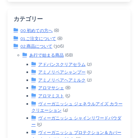
カテゴリー
00.初めての方へ
(8)
01.ご注文について
(8)
02.商品について
(306)
あ行で始まる商品
(68)
アドバンスクリアセラム
(2)
アミノリペアシャンプー
(5)
アミノリペアヘアミルク
(2)
アロマサシェ
(8)
アロマミスト
(5)
ヴィーガニッシュ ジェネラルアイズ カラー
クリエーション
(4)
ヴィーガニッシュ シャインリワードパウダ
ー
(5)
ヴィーガニッシュ プロテクション＆カバー