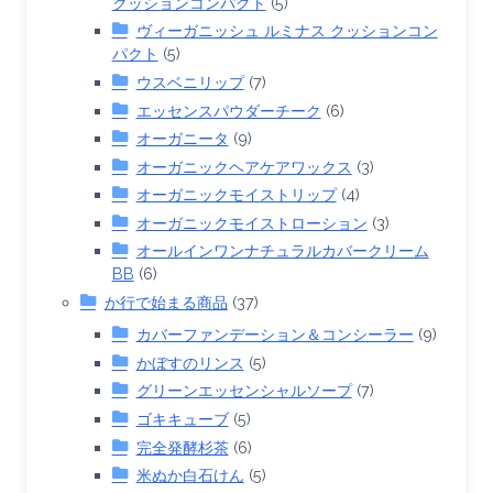
クッションコンパクト
(5)
ヴィーガニッシュ ルミナス クッションコン
パクト
(5)
ウスベニリップ
(7)
エッセンスパウダーチーク
(6)
オーガニータ
(9)
オーガニックヘアケアワックス
(3)
オーガニックモイストリップ
(4)
オーガニックモイストローション
(3)
オールインワンナチュラルカバークリーム
BB
(6)
か行で始まる商品
(37)
カバーファンデーション＆コンシーラー
(9)
かぼすのリンス
(5)
グリーンエッセンシャルソープ
(7)
ゴキキューブ
(5)
完全発酵杉茶
(6)
米ぬか白石けん
(5)