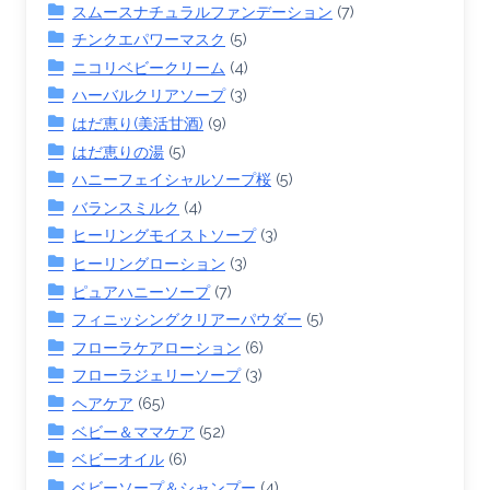
スムースナチュラルファンデーション
(7)
チンクエパワーマスク
(5)
ニコリベビークリーム
(4)
ハーバルクリアソープ
(3)
はだ恵り(美活甘酒)
(9)
はだ恵りの湯
(5)
ハニーフェイシャルソープ桜
(5)
バランスミルク
(4)
ヒーリングモイストソープ
(3)
ヒーリングローション
(3)
ピュアハニーソープ
(7)
フィニッシングクリアーパウダー
(5)
フローラケアローション
(6)
フローラジェリーソープ
(3)
ヘアケア
(65)
ベビー＆ママケア
(52)
ベビーオイル
(6)
ベビーソープ＆シャンプー
(4)