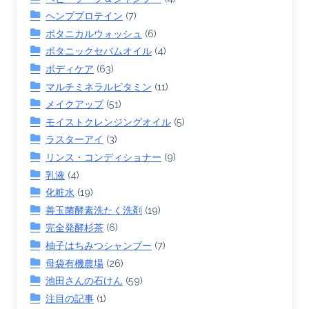
ヘンププロテイン
(7)
ボタニカルウォッシュ
(6)
ボタニックセバムオイル
(4)
ボディケア
(63)
マルチミネラルビタミン
(11)
メイクアップ
(51)
モイストクレンジングオイル
(5)
ラスターアイ
(3)
リンス・コンディショナー
(9)
乳液
(4)
化粧水
(19)
善玉菌酵素洗たく洗剤
(19)
完全発酵杉茶
(6)
柚子はちみつシャンプー
(7)
母袋有機農場
(26)
池田さんの石けん
(59)
注目の記事
(1)