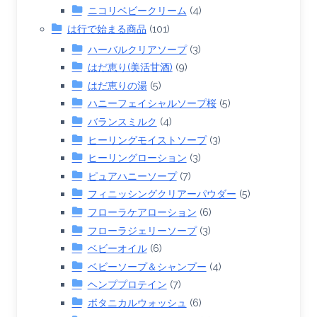
ニコリベビークリーム
(4)
は行で始まる商品
(101)
ハーバルクリアソープ
(3)
はだ恵り(美活甘酒)
(9)
はだ恵りの湯
(5)
ハニーフェイシャルソープ桜
(5)
バランスミルク
(4)
ヒーリングモイストソープ
(3)
ヒーリングローション
(3)
ピュアハニーソープ
(7)
フィニッシングクリアーパウダー
(5)
フローラケアローション
(6)
フローラジェリーソープ
(3)
ベビーオイル
(6)
ベビーソープ＆シャンプー
(4)
ヘンププロテイン
(7)
ボタニカルウォッシュ
(6)