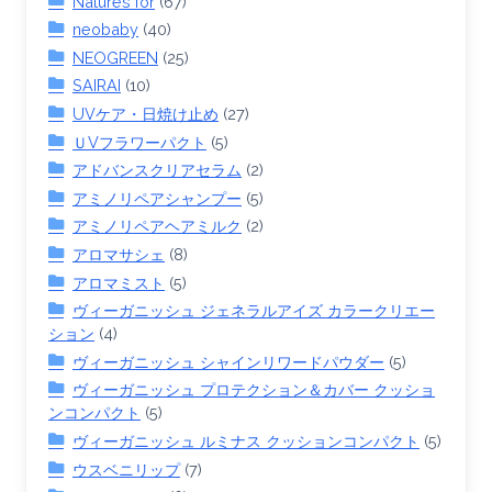
Natures for
(67)
neobaby
(40)
NEOGREEN
(25)
SAIRAI
(10)
UVケア・日焼け止め
(27)
ＵVフラワーパクト
(5)
アドバンスクリアセラム
(2)
アミノリペアシャンプー
(5)
アミノリペアヘアミルク
(2)
アロマサシェ
(8)
アロマミスト
(5)
ヴィーガニッシュ ジェネラルアイズ カラークリエー
ション
(4)
ヴィーガニッシュ シャインリワードパウダー
(5)
ヴィーガニッシュ プロテクション＆カバー クッショ
ンコンパクト
(5)
ヴィーガニッシュ ルミナス クッションコンパクト
(5)
ウスベニリップ
(7)