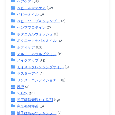
ヘアケア
(65)
ベビー＆ママケア
(52)
ベビーオイル
(6)
ベビーソープ＆シャンプー
(4)
ヘンププロテイン
(7)
ボタニカルウォッシュ
(6)
ボタニックセバムオイル
(4)
ボディケア
(63)
マルチミネラルビタミン
(11)
メイクアップ
(51)
モイストクレンジングオイル
(5)
ラスターアイ
(3)
リンス・コンディショナー
(9)
乳液
(4)
化粧水
(19)
善玉菌酵素洗たく洗剤
(19)
完全発酵杉茶
(6)
柚子はちみつシャンプー
(7)