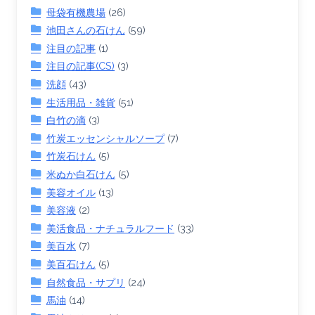
母袋有機農場
(26)
池田さんの石けん
(59)
注目の記事
(1)
注目の記事(CS)
(3)
洗顔
(43)
生活用品・雑貨
(51)
白竹の滴
(3)
竹炭エッセンシャルソープ
(7)
竹炭石けん
(5)
米ぬか白石けん
(5)
美容オイル
(13)
美容液
(2)
美活食品・ナチュラルフード
(33)
美百水
(7)
美百石けん
(5)
自然食品・サプリ
(24)
馬油
(14)