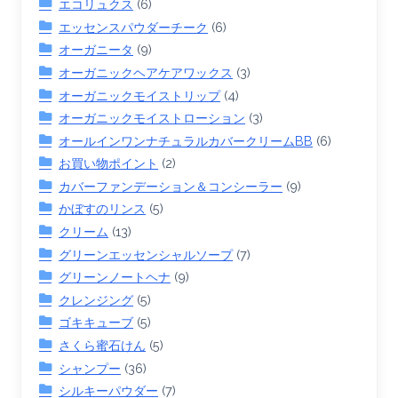
エコリュクス
(6)
エッセンスパウダーチーク
(6)
オーガニータ
(9)
オーガニックヘアケアワックス
(3)
オーガニックモイストリップ
(4)
オーガニックモイストローション
(3)
オールインワンナチュラルカバークリームBB
(6)
お買い物ポイント
(2)
カバーファンデーション＆コンシーラー
(9)
かぼすのリンス
(5)
クリーム
(13)
グリーンエッセンシャルソープ
(7)
グリーンノートヘナ
(9)
クレンジング
(5)
ゴキキューブ
(5)
さくら蜜石けん
(5)
シャンプー
(36)
シルキーパウダー
(7)