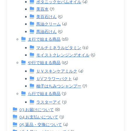
ボタニックセバムオイル
(4)
美百水
(7)
美百石けん
(5)
馬油クリーム
(4)
馬油石けん
(5)
ま行で始まる商品
(16)
マルチミネラルビタミン
(11)
モイストクレンジングオイル
(5)
や行で始まる商品
(15)
ＵＶスキンケアミルク
(4)
ＵVフラワーパクト
(4)
柚子はちみつシャンプー
(7)
ら行で始まる商品
(3)
ラスターアイ
(3)
03.お届けについて
(8)
04.お支払いについて
(3)
05.返品・交換について
(4)