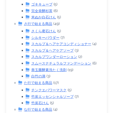
ゴキキューブ
(5)
完全発酵杉茶
(6)
米ぬか白石けん
(5)
さ行で始まる商品
(49)
さくら蜜石けん
(5)
シルキーパウダー
(7)
スカルプ＆ヘアケアコンディショナー
(4)
スカルプ＆ヘアケアソープ
(3)
スカルプワンダーローション
(2)
スムースナチュラルファンデーション
(6)
善玉菌酵素洗たく洗剤
(19)
白竹の滴
(3)
た行で始まる商品
(17)
チンクエパワーマスク
(5)
竹炭エッセンシャルソープ
(7)
竹炭石けん
(5)
な行で始まる商品
(4)